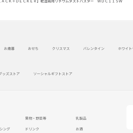
ＬＡＣＫ＋ＤＥＣＫＥＲ】乾湿両用リチウムダストバスター ＷＤＣ１１５Ｗ
お歳暮
おせち
クリスマス
バレンタイン
ホワイト
グッズストア
ソーシャルギフトストア
果物・野菜等
乳製品
シング
ドリンク
お酒