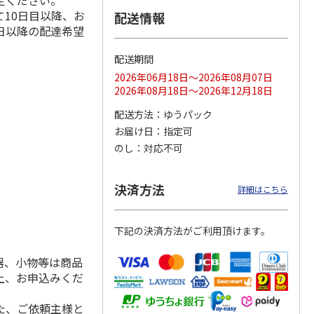
定ください。
10日目以降、お
配送情報
日以降の配達希望
配送期間
ス 大
MLB ドジャース 大
ドジャース 大谷翔
MLB ドジャース 大
由伸・
谷翔平 2026 NL 3・
平 日本人最多53試
谷翔平 2026 NL 3・
2026年06月18日～2026年08月07日
日本人
…
4月投手
…
合連続出塁記念 シ
4月投手
…
2026年08月18日～2026年12月18日
ル
…
17,000円
17,000円
8,500円
配送方法
ゆうパック
(送料・税込)
(送料・税込)
(送料・税込)
お届け日
指定可
のし
対応不可
決済方法
詳細はこちら
下記の決済方法がご利用頂けます。
器、小物等は商品
上、お申込みくだ
た、ご依頼主様と