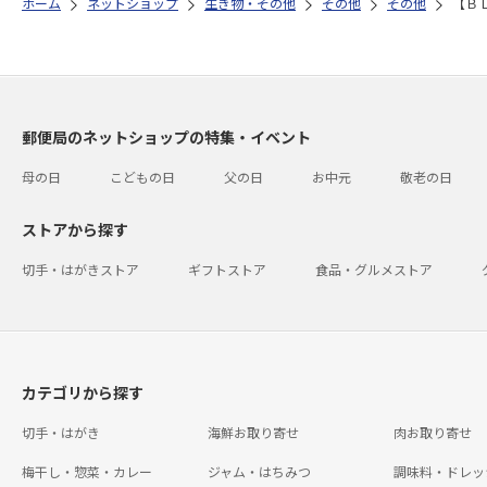
ホーム
ネットショップ
生き物・その他
その他
その他
【Ｂ
郵便局のネットショップの特集・イベント
母の日
こどもの日
父の日
お中元
敬老の日
ストアから探す
切手・はがきストア
ギフトストア
食品・グルメストア
カテゴリから探す
切手・はがき
海鮮お取り寄せ
肉お取り寄せ
梅干し・惣菜・カレー
ジャム・はちみつ
調味料・ドレッ