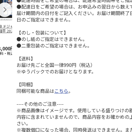
●配達時間をご希望の場合は、配達希望時間帯をご指
●配達日をご希望の場合は、お申込みの翌日から数えて
届け期間内の日付をご記入ください。お届け期間終了
日のご指定はできません。
LB ドジャース 大
ドジャース 大谷翔
ドジャース 大谷翔
MLB ドジャー
平 2026 NL 3・
平 日本人最多53試
平 日本人最多53試
谷翔平・山本
【のし・包装について】
月投手
…
合連続出塁記念 ダ
合連続出塁記念 コ
佐々木朗希 
●のし紙のご指定はできません。
ブ
…
イ
…
●二重包装のご指定はできません。
3,000円
33,000円
9,900円
8,500円
送料・税込)
(送料・税込)
(送料・税込)
(送料・税込)
【送料】
お届け先ごと全国一律990円（税込）
※ゆうパックでのお届けとなります。
【同梱】
同梱可能な商品は
こちら
。
----その他のご注意----
※商品画像はイメージです。使用している盛りつけの
内容に含まれていませんので、商品内容をお確かめの
さい。
※複数個口になった場合、同時発送はできません。ま