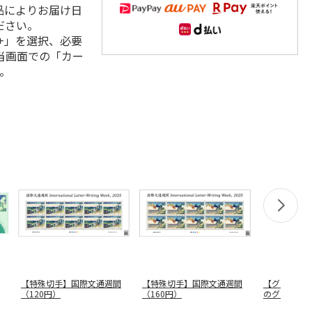
品によりお届け日
ださい。
+」を選択、必要
当画面での「カー
。
【特殊切手】国際文通週間
【特殊切手】国際文通週間
【グリーテ
（120円）
（160円）
のグリーティ