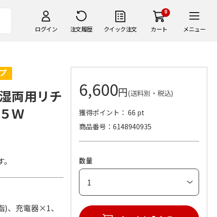
0
ログイン
注文履歴
クイック注文
カート
メニュー
6,600
円
湿両用リチ
(送料別・税込)
５Ｗ
獲得ポイント： 66 pt
商品番号
6148940935
。
す。
数量
樹脂)、充電器×1、