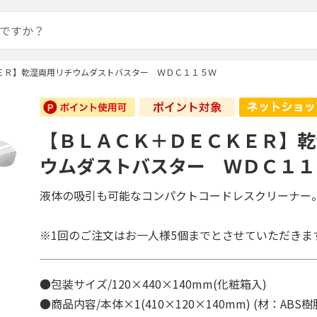
ＥＲ】乾湿両用リチウムダストバスター ＷＤＣ１１５Ｗ
【ＢＬＡＣＫ＋ＤＥＣＫＥＲ】乾
ウムダストバスター ＷＤＣ１１
液体の吸引も可能なコンパクトコードレスクリーナー
※1回のご注文はお一人様5個までとさせていただきま
●包装サイズ/120×440×140mm(化粧箱入)
●商品内容/本体×1(410×120×140mm) (材：ABS