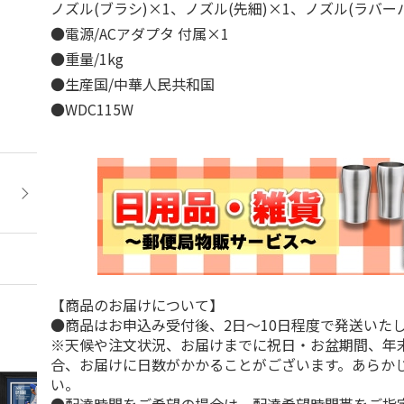
ノズル(ブラシ)×1、ノズル(先細)×1、ノズル(ラバ
●電源/ACアダプタ 付属×1
●重量/1kg
●生産国/中華人民共和国
●WDC115W
【商品のお届けについて】
●商品はお申込み受付後、2日～10日程度で発送いた
※天候や注文状況、お届けまでに祝日・お盆期間、年
合、お届けに日数がかかることがございます。あらか
い。