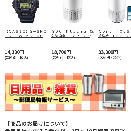
【ＣＡＳＩＯ】Ｇ－ＳＨＯ
３００ Ｐｌａｓｍａ 空
Ｃｏｒｅ ４００Ｓ
ＣＫ ＤＷ－６９００ＵＢ
気清浄機 ＬＡＰ－Ｃ３０
清浄機 ＬＡＰ－Ｃ
－９ＪＦ
２－ＷＪＰＲ
Ｓ－ＷＪＰ
14,300円
18,700円
33,000円
(送料別・税込)
(送料別・税込)
(送料別・税込)
【商品のお届けについて】
●商品はお申込み受付後、2日～10日程度で発送