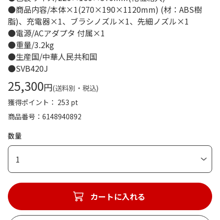
●商品内容/本体×1(270×190×1120mm) (材：ABS樹
脂)、充電器×1、ブラシノズル×1、先細ノズル×1
●電源/ACアダプタ 付属×1
●重量/3.2kg
●生産国/中華人民共和国
●SVB420J
25,300
円
(送料別・税込)
獲得ポイント： 253 pt
商品番号
6148940892
数量
1
カートに入れる