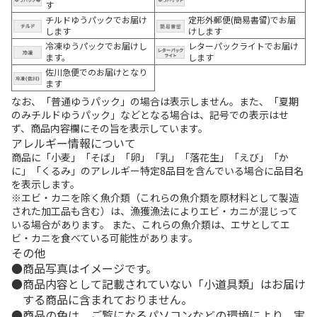
す
チルドゆうパックでお届け
定形外郵便(簡易書留)でお届
します
けします
冷凍ゆうパックでお届けし
レターパックライトでお届け
ます。
します
佐川急便でのお届けとなり
ます
なお、「普通ゆうパック」の場合は表示しません。また、「夏期
のみチルドゆうパック」などとなる場合は、記号での表示はせ
ず、商品内容欄にその旨を表示しています。
アレルギー情報について
商品に「小麦」「そば」「卵」「乳」「落花生」「えび」「か
に」「くるみ」のアレルギー特定8品目を含んでいる場合に品目名
を表示します。
※エビ・カニを除く魚介類（これらの魚介類を原材料として製造
された加工品も含む）は、漁獲漁法によりエビ・カニが混じって
いる場合があります。 また、これらの魚介類は、エサとしてエ
ビ・カニを食べている可能性があります。
その他
商品写真はイメージです。
商品内容として記載されていない「小道具類」はお届け
する商品に含まれておりません。
商品の色は、ご覧になるパソコンなどの環境により、実