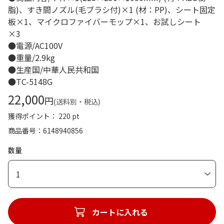
脂)、すき間ノズル(毛ブラシ付)×1 (材：PP)、シート固定
板×1、マイクロファイバーモップ×1、お試しシート
×3
●電源/AC100V
●重量/2.9kg
●生産国/中華人民共和国
●TC-5148G
22,000
円
(送料別・税込)
獲得ポイント： 220 pt
商品番号
6148940856
数量
1
カートに入れる