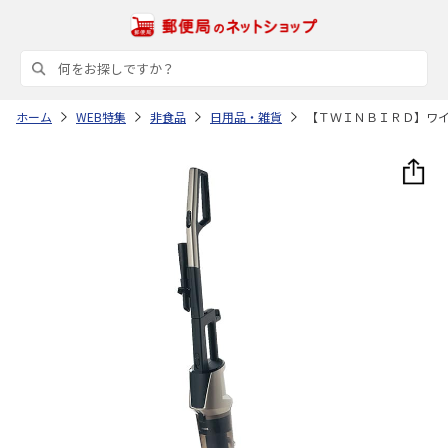
ホーム
WEB特集
非食品
日用品・雑貨
【ＴＷＩＮＢＩＲＤ】ワ