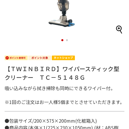
1
2
【ＴＷＩＮＢＩＲＤ】ワイパースティック型
クリーナー ＴＣ－５１４８Ｇ
吸い込みながら拭き掃除も同時にできるワイパー付。
※1回のご注文はお一人様5個までとさせていただきます。
●包装サイズ/200×575×200mm(化粧箱入)
●商品内容/本体×1(225×230×1050mm) (材：ABS樹