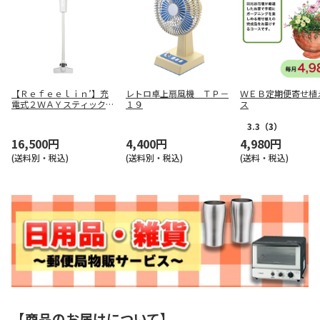
【Ｒｅｆｅｅｌｉｎ’】充
レトロ卓上扇風機 ＴＰ－
ＷＥＢ定期便寄せ植
電式２ＷＡＹスティックク
１９
ス
リーナー ＧＦ－ＶＣ００
１
3.3
（3）
16,500円
4,400円
4,980円
(送料別・税込)
(送料別・税込)
(送料・税込)
【商品のお届けについて】