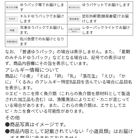
ゆうパック等でお届けしま
ゆうパケットでお届けします
す
チルドゆうパックでお届け
定形外郵便(簡易書留)でお届
します
けします
冷凍ゆうパックでお届けし
レターパックライトでお届け
ます。
します
佐川急便でのお届けとなり
ます
なお、「普通ゆうパック」の場合は表示しません。また、「夏期
のみチルドゆうパック」などとなる場合は、記号での表示はせ
ず、商品内容欄にその旨を表示しています。
アレルギー情報について
商品に「小麦」「そば」「卵」「乳」「落花生」「えび」「か
に」「くるみ」のアレルギー特定8品目を含んでいる場合に品目名
を表示します。
※エビ・カニを除く魚介類（これらの魚介類を原材料として製造
された加工品も含む）は、漁獲漁法によりエビ・カニが混じって
いる場合があります。 また、これらの魚介類は、エサとしてエ
ビ・カニを食べている可能性があります。
その他
商品写真はイメージです。
商品内容として記載されていない「小道具類」はお届け
する商品に含まれておりません。