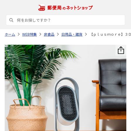
ホーム
WEB特集
非食品
日用品・雑貨
【ｐｌｕｓｍｏｒｅ】３