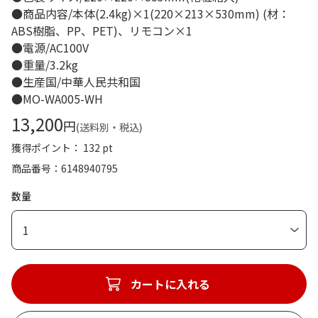
●商品内容/本体(2.4kg)×1(220×213×530mm) (材：
ABS樹脂、PP、PET)、リモコン×1
●電源/AC100V
●重量/3.2kg
●生産国/中華人民共和国
●MO-WA005-WH
13,200
円
(送料別・税込)
獲得ポイント： 132 pt
商品番号
6148940795
数量
1
カートに入れる