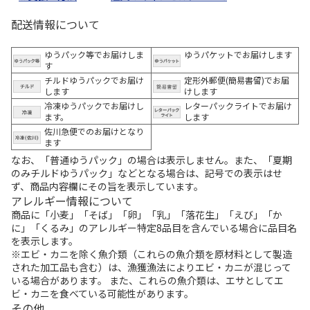
配送情報について
ゆうパック等でお届けしま
ゆうパケットでお届けします
す
チルドゆうパックでお届け
定形外郵便(簡易書留)でお届
します
けします
冷凍ゆうパックでお届けし
レターパックライトでお届け
ます。
します
佐川急便でのお届けとなり
ます
なお、「普通ゆうパック」の場合は表示しません。また、「夏期
のみチルドゆうパック」などとなる場合は、記号での表示はせ
ず、商品内容欄にその旨を表示しています。
アレルギー情報について
商品に「小麦」「そば」「卵」「乳」「落花生」「えび」「か
に」「くるみ」のアレルギー特定8品目を含んでいる場合に品目名
を表示します。
※エビ・カニを除く魚介類（これらの魚介類を原材料として製造
された加工品も含む）は、漁獲漁法によりエビ・カニが混じって
いる場合があります。 また、これらの魚介類は、エサとしてエ
ビ・カニを食べている可能性があります。
その他