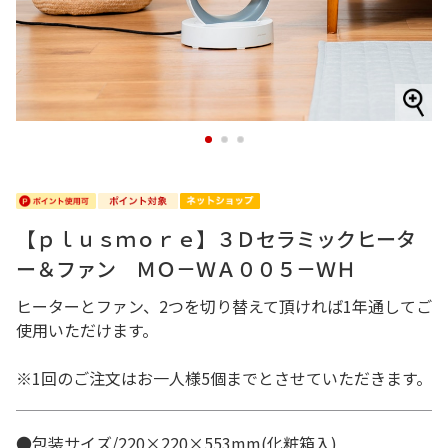
1
2
3
【ｐｌｕｓｍｏｒｅ】３Ｄセラミックヒータ
ー＆ファン ＭＯ－ＷＡ００５－ＷＨ
ヒーターとファン、2つを切り替えて頂ければ1年通してご
使用いただけます。
※1回のご注文はお一人様5個までとさせていただきます。
●包装サイズ/220×220×553mm(化粧箱入)