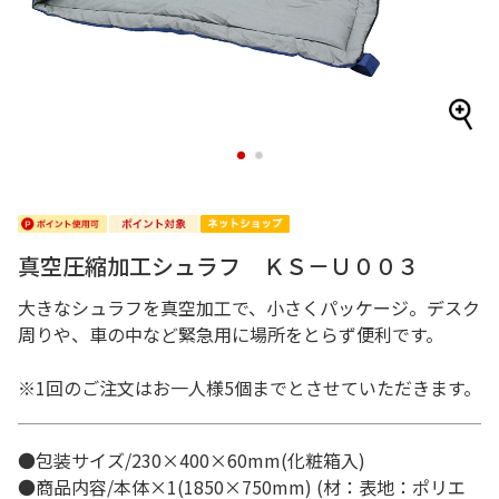
1
2
真空圧縮加工シュラフ ＫＳ－Ｕ００３
大きなシュラフを真空加工で、小さくパッケージ。デスク
周りや、車の中など緊急用に場所をとらず便利です。
※1回のご注文はお一人様5個までとさせていただきます。
●包装サイズ/230×400×60mm(化粧箱入)
●商品内容/本体×1(1850×750mm) (材：表地：ポリエ