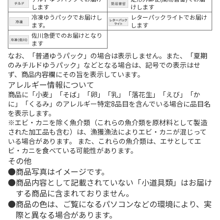
します
けします
冷凍ゆうパックでお届けし
レターパックライトでお届け
ます。
します
佐川急便でのお届けとなり
ます
なお、「普通ゆうパック」の場合は表示しません。また、「夏期
のみチルドゆうパック」などとなる場合は、記号での表示はせ
ず、商品内容欄にその旨を表示しています。
アレルギー情報について
商品に「小麦」「そば」「卵」「乳」「落花生」「えび」「か
に」「くるみ」のアレルギー特定8品目を含んでいる場合に品目名
を表示します。
※エビ・カニを除く魚介類（これらの魚介類を原材料として製造
された加工品も含む）は、漁獲漁法によりエビ・カニが混じって
いる場合があります。 また、これらの魚介類は、エサとしてエ
ビ・カニを食べている可能性があります。
その他
商品写真はイメージです。
商品内容として記載されていない「小道具類」はお届け
する商品に含まれておりません。
商品の色は、ご覧になるパソコンなどの環境により、実
際と異なる場合があります。