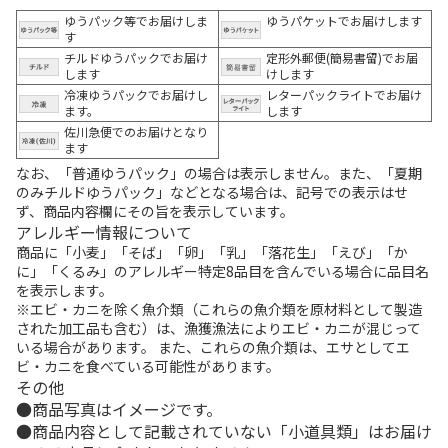
ゆうパック等でお届けしま
ゆうパケットでお届けします
す
チルドゆうパックでお届け
定形外郵便(簡易書留)でお届
します
けします
冷凍ゆうパックでお届けし
レターパックライトでお届け
ます。
します
佐川急便でのお届けとなり
ます
なお、「普通ゆうパック」の場合は表示しません。また、「夏期
のみチルドゆうパック」などとなる場合は、記号での表示はせ
ず、商品内容欄にその旨を表示しています。
アレルギー情報について
商品に「小麦」「そば」「卵」「乳」「落花生」「えび」「か
に」「くるみ」のアレルギー特定8品目を含んでいる場合に品目名
を表示します。
※エビ・カニを除く魚介類（これらの魚介類を原材料として製造
された加工品も含む）は、漁獲漁法によりエビ・カニが混じって
いる場合があります。 また、これらの魚介類は、エサとしてエ
ビ・カニを食べている可能性があります。
その他
商品写真はイメージです。
商品内容として記載されていない「小道具類」はお届け