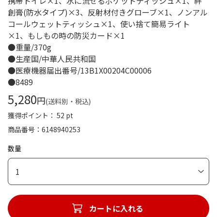
携帯トイレ×1、水に流せるポケットティッシュ×1、絆
創膏(防水タイプ)×3、反射材付きグローブ×1、ノンアル
コールウェットティッシュ×1、使い捨て簡易ライト
×1、もしもの時の防災カード×1
●重量/370g
●生産国/中華人民共和国
●医療機器届出番号/13B1X00204C00006
●8489
5,280
円
(送料別・税込)
獲得ポイント： 52 pt
商品番号
6148940253
数量
1
カートに入れる