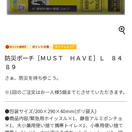
防災ポーチ［ＭＵＳＴ ＨＡＶＥ］Ｌ ８４
８９
さぁ、防災を持ち歩こう。
※1回のご注文はお一人様5個までとさせていただきます。
●包装サイズ/200×290×40mm(ポリ袋入)
●商品内容/緊急用ホイッスル×1、静音アルミポンチョ
×1、大小兼用使い捨て携帯トイレ×1、小専用使い捨て