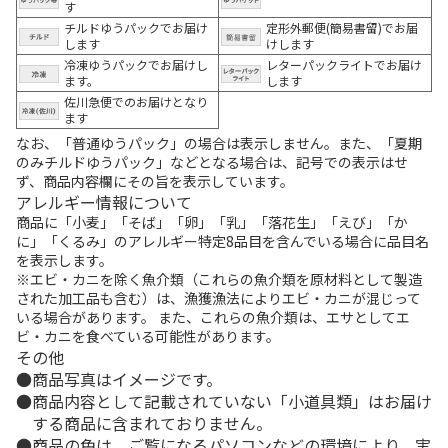
す
チルドゆうパックでお届け
定形外郵便(簡易書留)でお届
します
けします
冷凍ゆうパックでお届けし
レターパックライトでお届け
ます。
します
佐川急便でのお届けとなり
ます
なお、「普通ゆうパック」の場合は表示しません。また、「夏期
のみチルドゆうパック」などとなる場合は、記号での表示はせ
ず、商品内容欄にその旨を表示しています。
アレルギー情報について
商品に「小麦」「そば」「卵」「乳」「落花生」「えび」「か
に」「くるみ」のアレルギー特定8品目を含んでいる場合に品目名
を表示します。
※エビ・カニを除く魚介類（これらの魚介類を原材料として製造
された加工品も含む）は、漁獲漁法によりエビ・カニが混じって
いる場合があります。 また、これらの魚介類は、エサとしてエ
ビ・カニを食べている可能性があります。
その他
商品写真はイメージです。
商品内容として記載されていない「小道具類」はお届け
する商品に含まれておりません。
商品の色は、ご覧になるパソコンなどの環境により、実