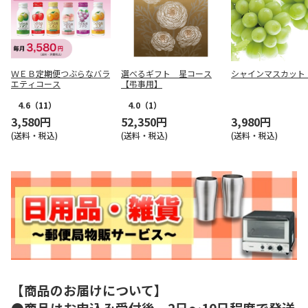
ＷＥＢ定期便つぶらなバラ
選べるギフト 星コース
シャインマスカット
エティコース
【弔事用】
4.6
（11）
4.0
（1）
3,580円
52,350円
3,980円
(送料・税込)
(送料・税込)
(送料・税込)
【商品のお届けについて】
●商品はお申込み受付後、2日～10日程度で発送