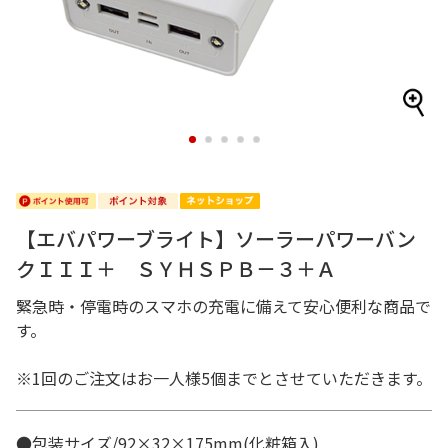
1
2
3
4
5
【エバパワーブライト】ソーラーパワーバン
クＩＩＩ＋ ＳＹＨＳＰＢ－３＋Ａ
緊急時・停電時のスマホの充電に備えて安心便利な商品で
す。
※1回のご注文はお一人様5個までとさせていただきます。
●包装サイズ/92×32×175mm(化粧箱入)