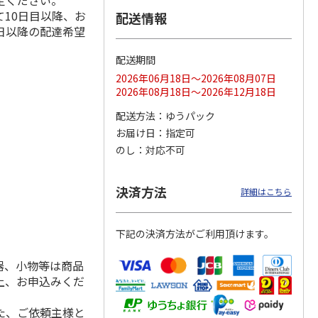
定ください。
10日目以降、お
配送情報
日以降の配達希望
配送期間
ス 大
MLB ドジャース 大
ドジャース 大谷翔
MLB ドジャース 大
由伸・
谷翔平 2026 NL 3・
平 日本人最多53試
谷翔平 2026 NL 3・
2026年06月18日～2026年08月07日
日本人
…
4月投手
…
合連続出塁記念 シ
4月投手
…
2026年08月18日～2026年12月18日
ル
…
17,000円
17,000円
8,500円
配送方法
ゆうパック
(送料・税込)
(送料・税込)
(送料・税込)
お届け日
指定可
のし
対応不可
決済方法
詳細はこちら
下記の決済方法がご利用頂けます。
器、小物等は商品
上、お申込みくだ
た、ご依頼主様と