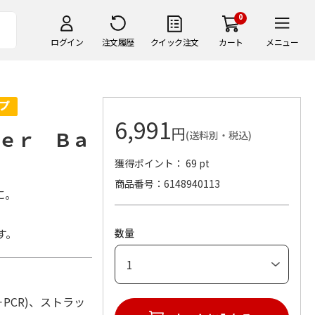
0
ログイン
注文履歴
クイック注文
カート
メニュー
6,991
円
ｅｒ Ｂａ
(送料別・税込)
獲得ポイント： 69 pt
商品番号
6148940113
に。
す。
数量
C＋PCR)、ストラッ