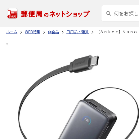
ホーム
WEB特集
非食品
日用品・雑貨
【Ａｎｋｅｒ】Ｎａｎｏ