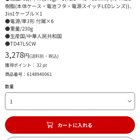
樹脂(本体ケース・電池フタ・電源スイッチLEDレンズ))、
3in1ケーブル×1
●電源/単3形 付属×6
●重量/230g
●生産国/中華人民共和国
●TD47LSCW
3,278
円
(送料別・税込)
獲得ポイント： 32 pt
商品番号
6148940061
数量
1
カートに入れる