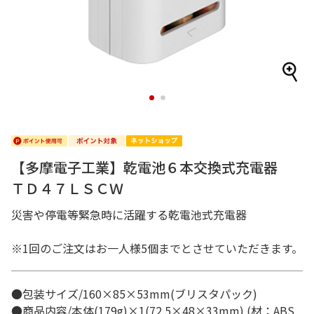
1
2
【多摩電子工業】乾電池６本交換式充電器
ＴＤ４７ＬＳＣＷ
災害や停電等緊急時に活躍する乾電池式充電器
※1回のご注文はお一人様5個までとさせていただきます。
●包装サイズ/160×85×53mm(ブリスタパック)
●商品内容/本体(179g)×1(72.5×48×33mm) (材：ABS