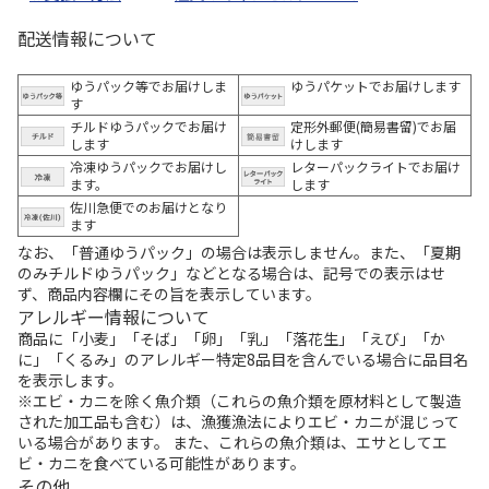
配送情報について
ゆうパック等でお届けしま
ゆうパケットでお届けします
す
チルドゆうパックでお届け
定形外郵便(簡易書留)でお届
します
けします
冷凍ゆうパックでお届けし
レターパックライトでお届け
ます。
します
佐川急便でのお届けとなり
ます
なお、「普通ゆうパック」の場合は表示しません。また、「夏期
のみチルドゆうパック」などとなる場合は、記号での表示はせ
ず、商品内容欄にその旨を表示しています。
アレルギー情報について
商品に「小麦」「そば」「卵」「乳」「落花生」「えび」「か
に」「くるみ」のアレルギー特定8品目を含んでいる場合に品目名
を表示します。
※エビ・カニを除く魚介類（これらの魚介類を原材料として製造
された加工品も含む）は、漁獲漁法によりエビ・カニが混じって
いる場合があります。 また、これらの魚介類は、エサとしてエ
ビ・カニを食べている可能性があります。
その他