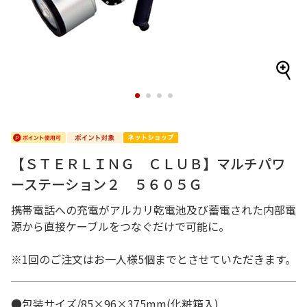
1
2
3
4
【ＳＴＥＲＬＩＮＧ ＣＬＵＢ】マルチパワ
ーステーション２ ５６０５Ｇ
携帯電話への充電がアルカリ乾電池及び蓄電された内部電
源から直接ケーブルをつなぐだけで可能に。
※1回のご注文はお一人様5個までとさせていただきます。
●包装サイズ/85×96×375mm(化粧箱入)