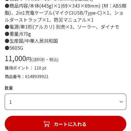
●商品内容/本体(445g)×1(69×343×69mm) (材：ABS樹
脂)、2in1充電ケーブル(マイクロUSB/Type-C)×1、ショ
ルダーストラップ×1、防災マニュアル×1
●電源/単3形(アルカリ) 別売×3、ソーラー、ダイナモ
●重量/670g
●生産国/中華人民共和国
●5605G
11,000
円
(送料別・税込)
獲得ポイント： 110 pt
商品番号
6148939921
数量
1
カートに入れる