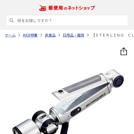
ホーム
WEB特集
非食品
日用品・雑貨
【ＳＴＥＲＬＩＮＧ Ｃ