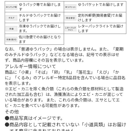
ゆうパック等でお届けしま
ゆうパケットでお届けします
す
チルドゆうパックでお届け
定形外郵便(簡易書留)でお届
します
けします
冷凍ゆうパックでお届けし
レターパックライトでお届け
ます。
します
佐川急便でのお届けとなり
ます
なお、「普通ゆうパック」の場合は表示しません。また、「夏期
のみチルドゆうパック」などとなる場合は、記号での表示はせ
ず、商品内容欄にその旨を表示しています。
アレルギー情報について
商品に「小麦」「そば」「卵」「乳」「落花生」「えび」「か
に」「くるみ」のアレルギー特定8品目を含んでいる場合に品目名
を表示します。
※エビ・カニを除く魚介類（これらの魚介類を原材料として製造
された加工品も含む）は、漁獲漁法によりエビ・カニが混じって
いる場合があります。 また、これらの魚介類は、エサとしてエ
ビ・カニを食べている可能性があります。
その他
商品写真はイメージです。
商品内容として記載されていない「小道具類」はお届け
する商品に含まれておりません。