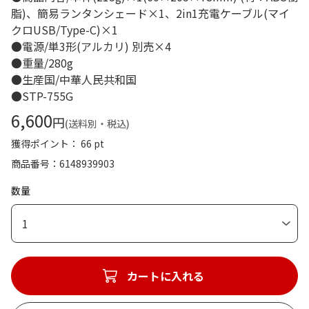
脂)、簡易ランタンシェード×1、2in1充電ケーブル(マイ
クロUSB/Type-C)×1
●電源/単3形(アルカリ) 別売×4
●重量/280g
●生産国/中華人民共和国
●STP-755G
6,600
円
(送料別・税込)
獲得ポイント： 66 pt
商品番号
6148939903
数量
1
カートに入れる