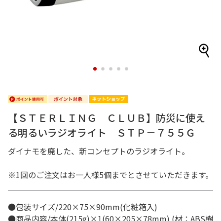
1
2
3
4
5
【ＳＴＥＲＬＩＮＧ ＣＬＵＢ】防災に使え
る明るいラジオライト ＳＴＰ－７５５Ｇ
ダイナモを廃した、新コンセプトのラジオライト。
※1回のご注文はお一人様5個までとさせていただきます。
●包装サイズ/220×75×90mm(化粧箱入)
●商品内容/本体(215g)×1(60×205×78mm) (材：ABS樹