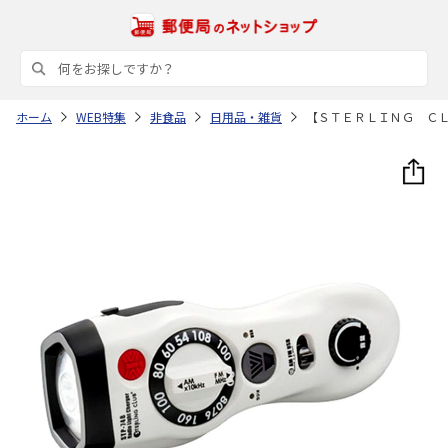
ホーム
WEB特集
非食品
日用品・雑貨
【ＳＴＥＲＬＩＮＧ Ｃ