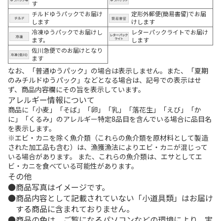
す
チルドゆうパックでお届け
定形外郵便(簡易書留)でお届
します
けします
冷凍ゆうパックでお届けし
レターパックライトでお届け
ます。
します
佐川急便でのお届けとなり
ます
なお、「普通ゆうパック」の場合は表示しません。また、「夏期
のみチルドゆうパック」などとなる場合は、記号での表示はせ
ず、商品内容欄にその旨を表示しています。
アレルギー情報について
商品に「小麦」「そば」「卵」「乳」「落花生」「えび」「か
に」「くるみ」のアレルギー特定8品目を含んでいる場合に品目名
を表示します。
※エビ・カニを除く魚介類（これらの魚介類を原材料として製造
された加工品も含む）は、漁獲漁法によりエビ・カニが混じって
いる場合があります。 また、これらの魚介類は、エサとしてエ
ビ・カニを食べている可能性があります。
その他
商品写真はイメージです。
商品内容として記載されていない「小道具類」はお届け
する商品に含まれておりません。
商品の色は、ご覧になるパソコンなどの環境により、実