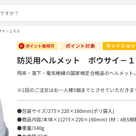
サイ－１００
防災用ヘルメット ボウサイ－１
飛来・落下・電気絶縁の国家検定合格品のヘルメット
※1回のご注文はお一人様5個までとさせていただきま
●包装サイズ/275×220×160mm(ポリ袋入)
●商品内容/本体×1(275×220×160mm) (材：AB
●重量/340g