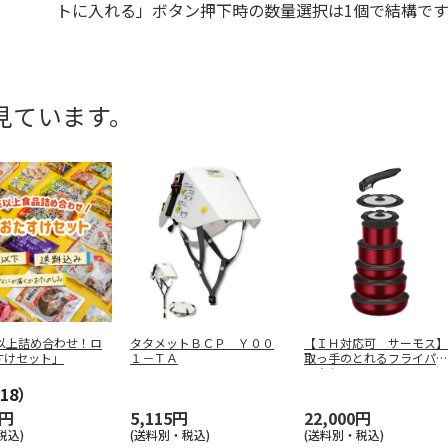
トに入れる」ボタン押下時の数量選択は1個で結構です
見ています。
点以上詰め合わせ！ロ
タタメットＢＣＰ Ｙ００
【ＩＨ対応可 サーモス】
すけセット」
１－ＴＡ
取っ手のとれるフライパン
８点セット
…
18）
0円
5,115円
22,000円
税込)
(送料別・税込)
(送料別・税込)