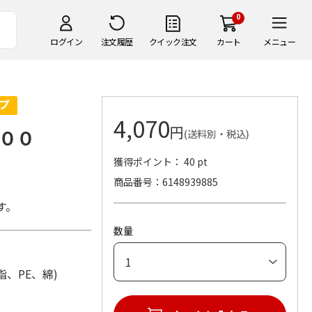
0
ログイン
注文履歴
クイック注文
カート
メニュー
4,070
円
００
(送料別・税込)
獲得ポイント： 40 pt
。
商品番号
6148939885
す。
数量
S樹脂、PE、綿)