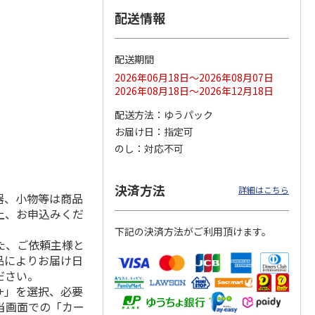
配送情報
配送期間
ス 大
MLB ドジャース 大
ドジャース 大谷翔
MLB ドジャース 大
由伸・
谷翔平 2026 NL 3・
平 日本人最多53試
谷翔平 2026 NL 3・
2026年06月18日～2026年08月07日
日本人
…
4月投手
…
合連続出塁記念 シ
4月投手
…
2026年08月18日～2026年12月18日
ル
…
17,000円
17,000円
8,500円
配送方法
ゆうパック
(送料・税込)
(送料・税込)
(送料・税込)
お届け日
指定可
のし
対応不可
決済方法
詳細はこちら
器、小物等は商品
上、お申込みくだ
下記の決済方法がご利用頂けます。
た、ご依頼主様と
品によりお届け日
ださい。
+」を選択、必要
当画面での「カー