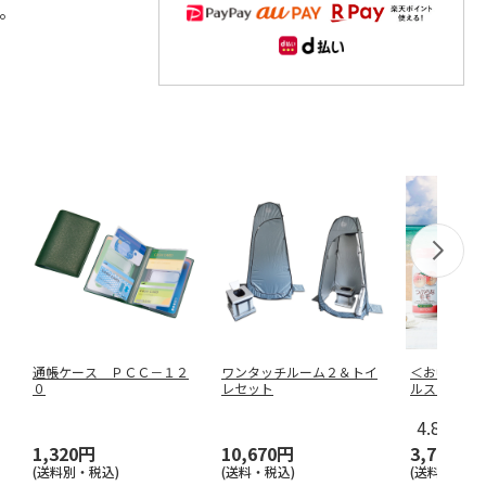
。
通帳ケース ＰＣＣ－１２
ワンタッチルーム２＆トイ
＜お中元＞
０
レセット
ルスターズ
4.8
（19
1,320円
10,670円
3,780円
(送料別・税込)
(送料・税込)
(送料・税込)