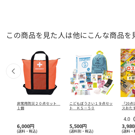
この商品を見た人は他にこんな商品を
非常用防災２０点セット
こどもぼうさい１９点セッ
「20
１個
ト ＫＳ－５０
スおた
4.0
（
6,000円
5,500円
3,98
(送料・税込)
(送料別・税込)
(送料・