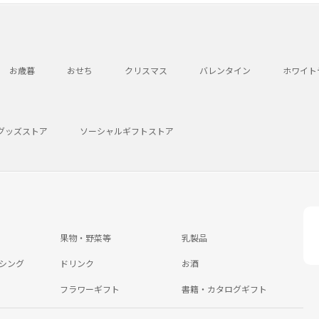
お歳暮
おせち
クリスマス
バレンタイン
ホワイト
グッズストア
ソーシャルギフトストア
果物・野菜等
乳製品
シング
ドリンク
お酒
フラワーギフト
書籍・カタログギフト