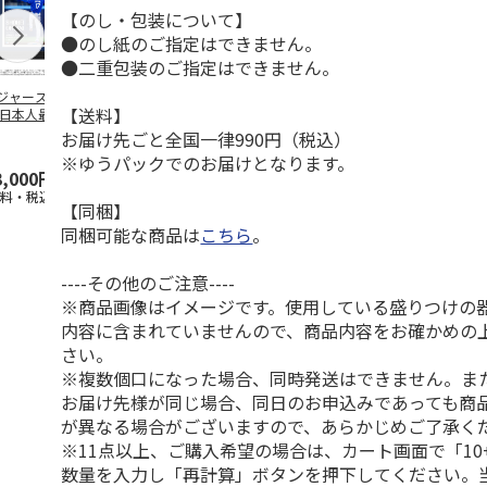
【のし・包装について】
●のし紙のご指定はできません。
●二重包装のご指定はできません。
ジャース 大谷翔
MLB ドジャース 大
ドジャース 大谷翔
MLB ドジャー
【送料】
 日本人最多53試
谷翔平 2026 NL 3・
平 日本人最多53試
谷翔平・山本
連続出塁記念 ダ
4月投手
…
合連続出塁記念 コ
佐々木朗希 
お届け先ごと全国一律990円（税込）
…
イ
…
※ゆうパックでのお届けとなります。
3,000円
33,000円
9,900円
8,500円
送料・税込)
(送料・税込)
(送料・税込)
(送料・税込)
【同梱】
同梱可能な商品は
こちら
。
----その他のご注意----
※商品画像はイメージです。使用している盛りつけの
内容に含まれていませんので、商品内容をお確かめの
さい。
※複数個口になった場合、同時発送はできません。ま
お届け先様が同じ場合、同日のお申込みであっても商
が異なる場合がございますので、あらかじめご了承く
※11点以上、ご購入希望の場合は、カート画面で「10
数量を入力し「再計算」ボタンを押下してください。