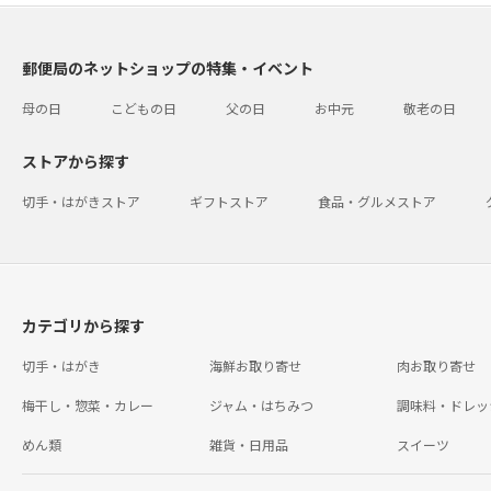
郵便局のネットショップの特集・イベント
母の日
こどもの日
父の日
お中元
敬老の日
ストアから探す
切手・はがきストア
ギフトストア
食品・グルメストア
カテゴリから探す
切手・はがき
海鮮お取り寄せ
肉お取り寄せ
梅干し・惣菜・カレー
ジャム・はちみつ
調味料・ドレッ
めん類
雑貨・日用品
スイーツ