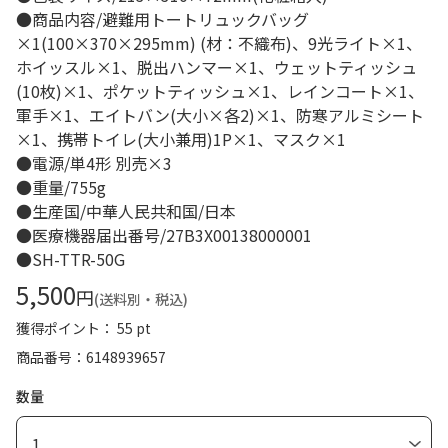
●商品内容/避難用トートリュックバッグ
×1(100×370×295mm) (材：不織布)、9光ライト×1、
ホイッスル×1、脱出ハンマー×1、ウェットティッシュ
(10枚)×1、ポケットティッシュ×1、レインコート×1、
軍手×1、エイトバン(大小×各2)×1、防寒アルミシート
×1、携帯トイレ(大小兼用)1P×1、マスク×1
●電源/単4形 別売×3
●重量/755g
●生産国/中華人民共和国/日本
●医療機器届出番号/27B3X00138000001
●SH-TTR-50G
5,500
円
(送料別・税込)
獲得ポイント： 55 pt
商品番号
6148939657
数量
1