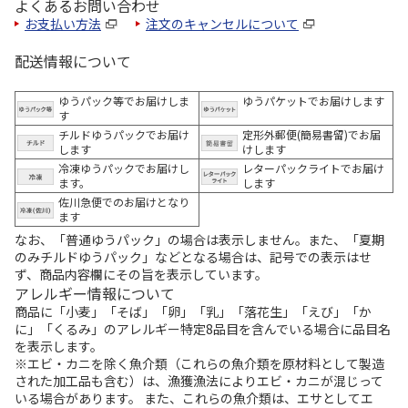
よくあるお問い合わせ
お支払い方法
注文のキャンセルについて
配送情報について
ゆうパック等でお届けしま
ゆうパケットでお届けします
す
チルドゆうパックでお届け
定形外郵便(簡易書留)でお届
します
けします
冷凍ゆうパックでお届けし
レターパックライトでお届け
ます。
します
佐川急便でのお届けとなり
ます
なお、「普通ゆうパック」の場合は表示しません。また、「夏期
のみチルドゆうパック」などとなる場合は、記号での表示はせ
ず、商品内容欄にその旨を表示しています。
アレルギー情報について
商品に「小麦」「そば」「卵」「乳」「落花生」「えび」「か
に」「くるみ」のアレルギー特定8品目を含んでいる場合に品目名
を表示します。
※エビ・カニを除く魚介類（これらの魚介類を原材料として製造
された加工品も含む）は、漁獲漁法によりエビ・カニが混じって
いる場合があります。 また、これらの魚介類は、エサとしてエ