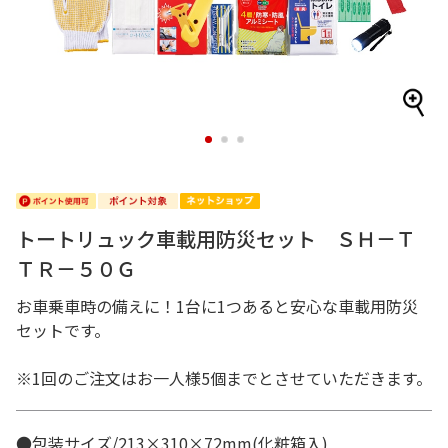
1
2
3
トートリュック車載用防災セット ＳＨ－Ｔ
ＴＲ－５０Ｇ
お車乗車時の備えに！1台に1つあると安心な車載用防災
セットです。
※1回のご注文はお一人様5個までとさせていただきます。
●包装サイズ/213×310×72mm(化粧箱入)