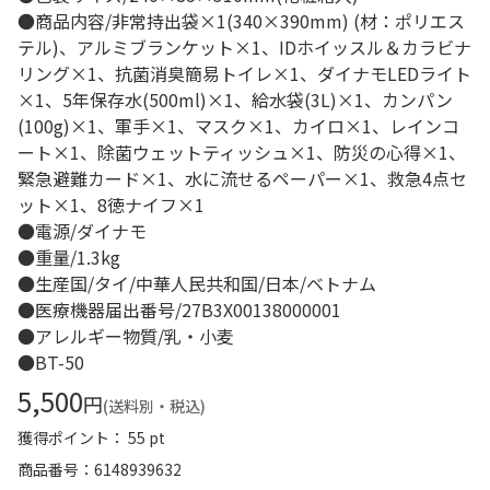
●商品内容/非常持出袋×1(340×390mm) (材：ポリエス
テル)、アルミブランケット×1、IDホイッスル＆カラビナ
リング×1、抗菌消臭簡易トイレ×1、ダイナモLEDライト
×1、5年保存水(500ml)×1、給水袋(3L)×1、カンパン
(100g)×1、軍手×1、マスク×1、カイロ×1、レインコ
ート×1、除菌ウェットティッシュ×1、防災の心得×1、
緊急避難カード×1、水に流せるペーパー×1、救急4点セ
ット×1、8徳ナイフ×1
●電源/ダイナモ
●重量/1.3kg
●生産国/タイ/中華人民共和国/日本/ベトナム
●医療機器届出番号/27B3X00138000001
●アレルギー物質/乳・小麦
●BT-50
5,500
円
(送料別・税込)
獲得ポイント： 55 pt
商品番号
6148939632