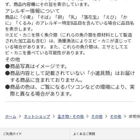
ず、商品内容欄にその旨を表示しています。
アレルギー情報について
商品に「小麦」「そば」「卵」「乳」「落花生」「えび」「か
に」「くるみ」のアレルギー特定8品目を含んでいる場合に品目名
を表示します。
※エビ・カニを除く魚介類（これらの魚介類を原材料として製造
された加工品も含む）は、漁獲漁法によりエビ・カニが混じって
いる場合があります。 また、これらの魚介類は、エサとしてエ
ビ・カニを食べている可能性があります。
その他
商品写真はイメージです。
商品内容として記載されていない「小道具類」はお届け
する商品に含まれておりません。
商品の色は、ご覧になるパソコンなどの環境により、実
際と異なる場合があります。
ホーム
ネットショップ
生き物・その他
その他
その他
非常持
ご利用ガイド
よくあるご質問