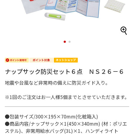
1
2
ナップサック防災セット６点 ＮＳ２６－６
地震や台風など非常時の備えに防災ガイド入り。
※1回のご注文はお一人様5個までとさせていただきます。
●包装サイズ/300×195×70mm(化粧箱入)
●商品内容/ナップサック×1(450×340mm) (材：ポリエ
ステル)、非常用給水バッグ(3L)×1、ハンディライト