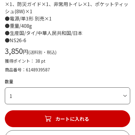
×1、防災ガイド×1、非常用トイレ×1、ポケットティッ
シュ(8W)×1
●電源/単3形 別売×1
●重量/408g
●生産国/タイ/中華人民共和国/日本
●NS26-6
3,850
円
(送料別・税込)
獲得ポイント： 38 pt
商品番号
6148939587
数量
1
カートに入れる