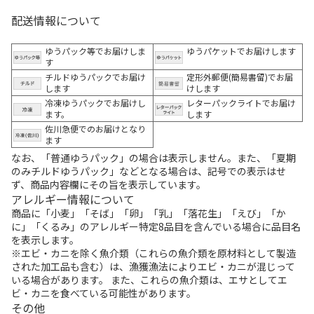
配送情報について
ゆうパック等でお届けしま
ゆうパケットでお届けします
す
チルドゆうパックでお届け
定形外郵便(簡易書留)でお届
します
けします
冷凍ゆうパックでお届けし
レターパックライトでお届け
ます。
します
佐川急便でのお届けとなり
ます
なお、「普通ゆうパック」の場合は表示しません。また、「夏期
のみチルドゆうパック」などとなる場合は、記号での表示はせ
ず、商品内容欄にその旨を表示しています。
アレルギー情報について
商品に「小麦」「そば」「卵」「乳」「落花生」「えび」「か
に」「くるみ」のアレルギー特定8品目を含んでいる場合に品目名
を表示します。
※エビ・カニを除く魚介類（これらの魚介類を原材料として製造
された加工品も含む）は、漁獲漁法によりエビ・カニが混じって
いる場合があります。 また、これらの魚介類は、エサとしてエ
ビ・カニを食べている可能性があります。
その他