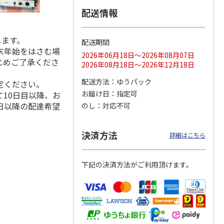
配送情報
します。
配送期間
ス 大
MLB ドジャース 大
ドジャース 大谷翔
MLB ドジャース 大
末年始をはさむ場
由伸・
谷翔平 2026 NL 3・
平 日本人最多53試
谷翔平 2026 NL 3・
2026年06月18日～2026年08月07日
じめご了承くださ
日本人
…
4月投手
…
合連続出塁記念 シ
4月投手
…
2026年08月18日～2026年12月18日
ル
…
17,000円
17,000円
8,500円
配送方法
ゆうパック
定ください。
(送料・税込)
(送料・税込)
(送料・税込)
お届け日
指定可
10日目以降、お
日以降の配達希望
のし
対応不可
決済方法
詳細はこちら
下記の決済方法がご利用頂けます。