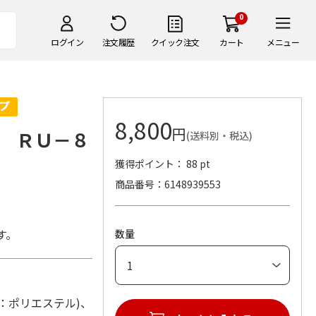
0
ログイン
注文履歴
クイック注文
カート
メニュー
8,800
円
 ＲＵ－８
(送料別・税込)
獲得ポイント： 88 pt
商品番号
6148939553
す。
数量
(材：ポリエステル)、