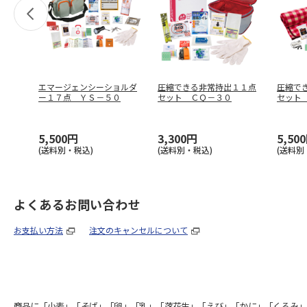
エマージェンシーショルダ
圧縮できる非常持出１１点
圧縮で
ー１７点 ＹＳ－５０
セット ＣＱ－３０
セット
5,500円
3,300円
5,50
(送料別・税込)
(送料別・税込)
(送料別
よくあるお問い合わせ
お支払い方法
注文のキャンセルについて
商品に「小麦」「そば」「卵」「乳」「落花生」「えび」「かに」「くるみ」