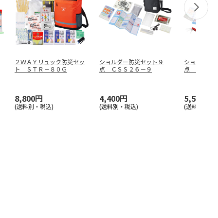
２ＷＡＹリュック防災セッ
ショルダー防災セット９
ショルダー
ト ＳＴＲ－８０Ｇ
点 ＣＳＳ２６－９
点 ＣＳＳ
8,800円
4,400円
5,500円
(送料別・税込)
(送料別・税込)
(送料別・税込