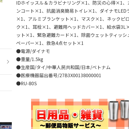
IDホイッスル＆カラビナリング×1、防災の心得×1、
ンコート×1、抗菌消臭簡易トイレ×1、ダイナモLED
×1、アルミブランケット×1、マスク×1、ネックピ
ク×1、耳栓×1、避難用ヘッドカバー×1、給水袋3L
ット×1、緊急避難カード×1、除菌ウェットティッシ
ペーパー×1、救急4点セット×1
●電源/ダイナモ
●重量/1.5kg
●生産国/タイ/中華人民共和国/日本/ベトナム
●医療機器届出番号/27B3X00138000001
●RU-80S