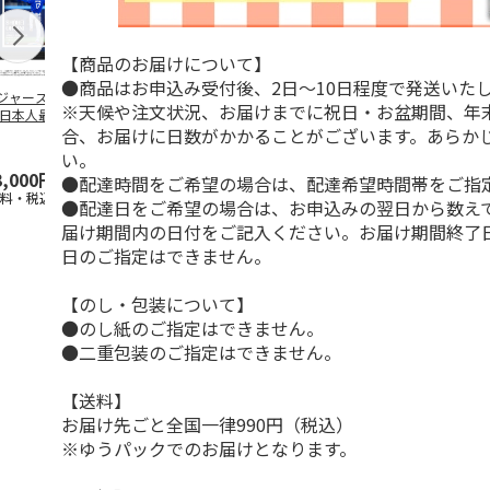
【商品のお届けについて】
●商品はお申込み受付後、2日～10日程度で発送いた
ジャース 大谷翔
MLB ドジャース 大
ドジャース 大谷翔
MLB ドジャー
※天候や注文状況、お届けまでに祝日・お盆期間、年
 日本人最多53試
谷翔平 2026 NL 3・
平 日本人最多53試
谷翔平・山本
合、お届けに日数がかかることがございます。あらか
連続出塁記念 ダ
4月投手
…
合連続出塁記念 コ
佐々木朗希 
…
イ
…
い。
3,000円
33,000円
9,900円
8,500円
●配達時間をご希望の場合は、配達希望時間帯をご指
送料・税込)
(送料・税込)
(送料・税込)
(送料・税込)
●配達日をご希望の場合は、お申込みの翌日から数えて
届け期間内の日付をご記入ください。お届け期間終了
日のご指定はできません。
【のし・包装について】
●のし紙のご指定はできません。
●二重包装のご指定はできません。
【送料】
お届け先ごと全国一律990円（税込）
※ゆうパックでのお届けとなります。