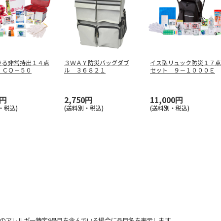
きる非常持出１４点
３ＷＡＹ防災バッグダブ
イス型リュック防災１７点
 ＣＱ－５０
ル ３６８２１
セット ９－１０００Ｅ
0円
2,750円
11,000円
・税込)
(送料別・税込)
(送料別・税込)
のアレルギー特定8品目を含んでいる場合に品目名を表示します。