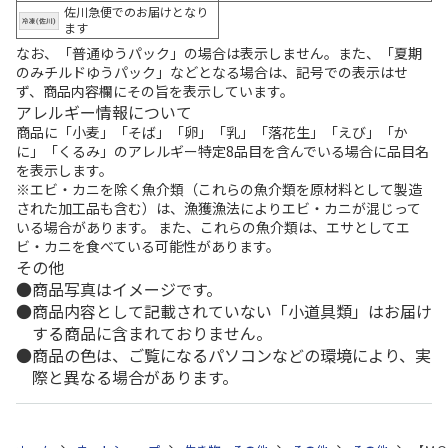
佐川急便でのお届けとなり
ます
なお、「普通ゆうパック」の場合は表示しません。また、「夏期
のみチルドゆうパック」などとなる場合は、記号での表示はせ
ず、商品内容欄にその旨を表示しています。
アレルギー情報について
商品に「小麦」「そば」「卵」「乳」「落花生」「えび」「か
に」「くるみ」のアレルギー特定8品目を含んでいる場合に品目名
を表示します。
※エビ・カニを除く魚介類（これらの魚介類を原材料として製造
された加工品も含む）は、漁獲漁法によりエビ・カニが混じって
いる場合があります。 また、これらの魚介類は、エサとしてエ
ビ・カニを食べている可能性があります。
その他
商品写真はイメージです。
商品内容として記載されていない「小道具類」はお届け
する商品に含まれておりません。
商品の色は、ご覧になるパソコンなどの環境により、実
際と異なる場合があります。