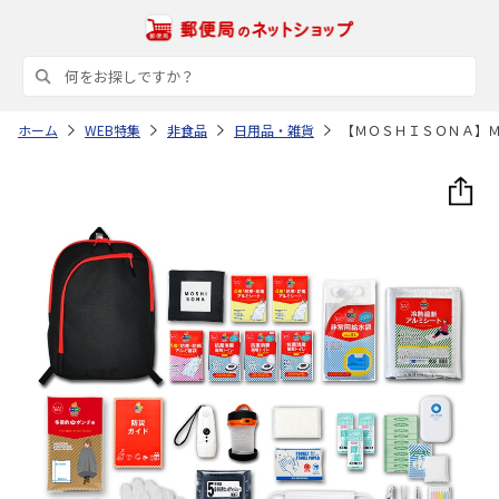
ホーム
WEB特集
非食品
日用品・雑貨
【ＭＯＳＨＩＳＯＮＡ】