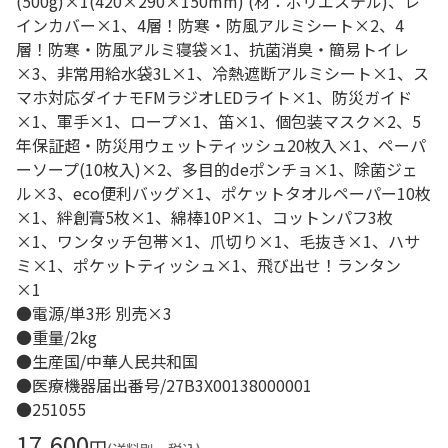
(500g)×1(420×290×150mm) (材：ポリエステル)、レ
インカバー×1、4層！防寒・防風アルミシート×2、4
層！防寒・防風アルミ寝袋×1、抗菌消臭・簡易トイレ
×3、非常用給水袋3L×1、冷熱遮断アルミシート×1、ス
マホ対応ダイナモFMラジオLEDライト×1、防災ガイド
×1、軍手×1、ロープ×1、笛×1、個包装マスク×2、5
年保証超・防災用ウェットティッシュ20枚入×1、ペーパ
ーソープ(10枚入)×2、多目的deポンチョ×1、除菌ジェ
ル×3、eco便利バッグ×1、ポケットタオルペーパー10枚
×1、絆創膏5枚×1、綿棒10P×1、コットンパフ3枚
×1、ワンタッチ包帯×1、爪切り×1、毛抜き×1、ハサ
ミ×1、ポケットティッシュ×1、飛び出せ！ランタン
×1
●電源/単3形 別売×3
●重量/2kg
●生産国/中華人民共和国
●医療機器届出番号/27B3X00138000001
●251055
17,600
円