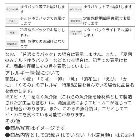
ゆうパック等でお届けしま
ゆうパケットでお届けします
す
チルドゆうパックでお届け
定形外郵便(簡易書留)でお届
します
けします
冷凍ゆうパックでお届けし
レターパックライトでお届け
ます。
します
佐川急便でのお届けとなり
ます
なお、「普通ゆうパック」の場合は表示しません。また、「夏期
のみチルドゆうパック」などとなる場合は、記号での表示はせ
ず、商品内容欄にその旨を表示しています。
アレルギー情報について
商品に「小麦」「そば」「卵」「乳」「落花生」「えび」「か
に」「くるみ」のアレルギー特定8品目を含んでいる場合に品目名
を表示します。
※エビ・カニを除く魚介類（これらの魚介類を原材料として製造
された加工品も含む）は、漁獲漁法によりエビ・カニが混じって
いる場合があります。 また、これらの魚介類は、エサとしてエ
ビ・カニを食べている可能性があります。
その他
商品写真はイメージです。
商品内容として記載されていない「小道具類」はお届け