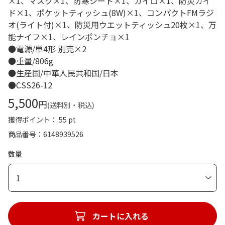
×1、マスク×1、防寒シート×1、カイロ×1、防災ガイ
ド×1、ポケットティッシュ(8W)×1、コンパクトFMラジ
オ(ライト付)×1、防災用ウエットティッシュ20枚×1、万
能ナイフ×1、レインポンチョ×1
●電源/単4形 別売×2
●重量/806g
●生産国/中華人民共和国/日本
●CSS26-12
5,500
円
(送料別・税込)
獲得ポイント： 55 pt
商品番号
6148939526
数量
1
カートに入れる