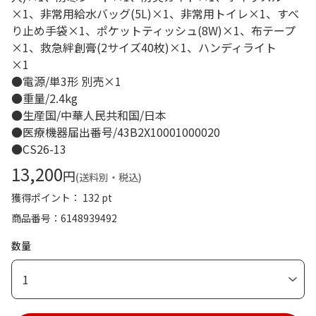
×1、非常用給水バッグ(5L)×1、非常用トイレ×1、すべ
り止め手袋×1、ポケットティッシュ(8W)×1、布テープ
×1、救急絆創膏(2サイズ40枚)×1、ハンディライト
×1
●電源/単3形 別売×1
●重量/2.4kg
●生産国/中華人民共和国/日本
●医療機器届出番号/43B2X10001000020
●CS26-13
13,200
円
(送料別・税込)
獲得ポイント： 132 pt
商品番号
6148939492
数量
1