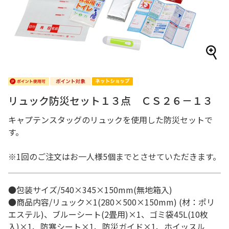
リュック防災セット１３点 ＣＳ２６－１３
キャプテンスタッグのリュックを使用した防災セットで
す。
※1回のご注文はお一人様5個までとさせていただきます。
●包装サイズ/540×345×150mm(無地箱入)
●商品内容/リュック×1(280×500×150mm) (材：ポリ
エステル)、ブルーシート(2畳用)×1、ゴミ袋45L(10枚
入)×1、防寒シート×1、防災ガイド×1、ホイッスル