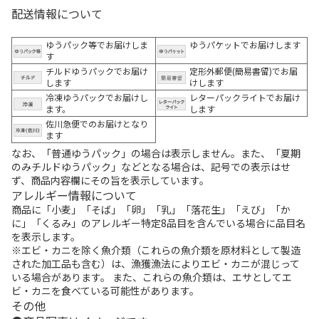
配送情報について
ゆうパック等でお届けしま
ゆうパケットでお届けします
す
チルドゆうパックでお届け
定形外郵便(簡易書留)でお届
します
けします
冷凍ゆうパックでお届けし
レターパックライトでお届け
ます。
します
佐川急便でのお届けとなり
ます
なお、「普通ゆうパック」の場合は表示しません。また、「夏期
のみチルドゆうパック」などとなる場合は、記号での表示はせ
ず、商品内容欄にその旨を表示しています。
アレルギー情報について
商品に「小麦」「そば」「卵」「乳」「落花生」「えび」「か
に」「くるみ」のアレルギー特定8品目を含んでいる場合に品目名
を表示します。
※エビ・カニを除く魚介類（これらの魚介類を原材料として製造
された加工品も含む）は、漁獲漁法によりエビ・カニが混じって
いる場合があります。 また、これらの魚介類は、エサとしてエ
ビ・カニを食べている可能性があります。
その他