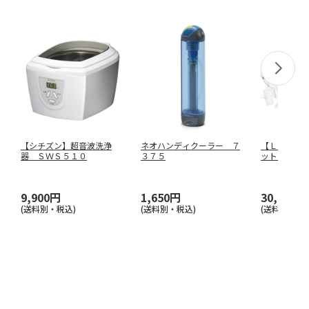
【シチズン】超音波洗浄
ネオハンディクーラー ７
【ＬＡ・Ｐ
器 ＳＷＳ５１０
３７５
ットラピタ
１０００
…
9,900円
1,650円
30,800円
(送料別・税込)
(送料別・税込)
(送料別・税込