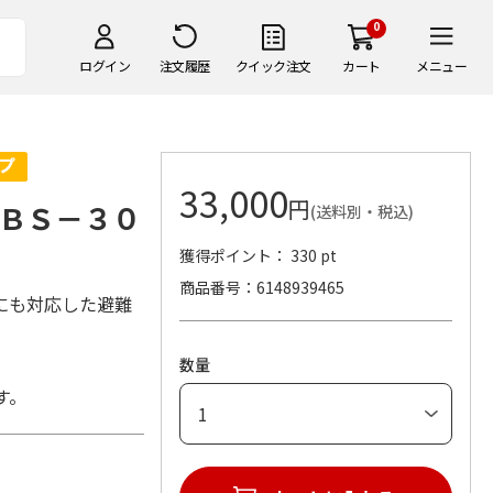
0
ログイン
注文履歴
クイック注文
カート
メニュー
33,000
円
ＢＳ－３０
(送料別・税込)
獲得ポイント： 330 pt
商品番号
6148939465
にも対応した避難
数量
す。