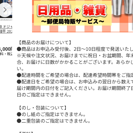
LB ドジャース 大
ドジャース 大谷翔
ドジャース 大谷翔
MLB ドジャー
平 2026 NL 3・
平 日本人最多53試
平 日本人最多53試
谷翔平・山本
月投手
…
合連続出塁記念 ダ
合連続出塁記念 コ
佐々木朗希 
ブ
…
イ
…
【商品のお届けについて】
●商品はお申込み受付後、2日～10日程度で発送いた
3,000円
33,000円
9,900円
8,500円
送料・税込)
(送料・税込)
(送料・税込)
(送料・税込)
※天候や注文状況、お届けまでに祝日・お盆期間、年
合、お届けに日数がかかることがございます。あらか
い。
●配達時間をご希望の場合は、配達希望時間帯をご指
●配達日をご希望の場合は、お申込みの翌日から数えて
届け期間内の日付をご記入ください。お届け期間終了
日のご指定はできません。
【のし・包装について】
●のし紙のご指定はできません。
●二重包装のご指定はできません。