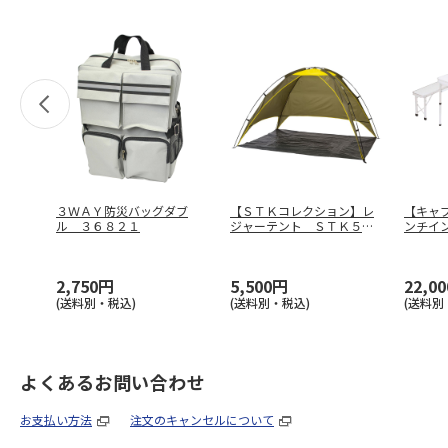
３ＷＡＹ防災バッグダブ
【ＳＴＫコレクション】レ
【キャ
ル ３６８２１
ジャーテント ＳＴＫ５０
ンチイ
Ｈ
ＵＣ－
2,750円
5,500円
22,0
(送料別・税込)
(送料別・税込)
(送料別
よくあるお問い合わせ
お支払い方法
注文のキャンセルについて