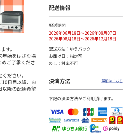
配送情報
配送期間
ス 大
MLB ドジャース 大
ドジャース 大谷翔
MLB ドジャース 大
由伸・
谷翔平 2026 NL 3・
平 日本人最多53試
谷翔平 2026 NL 3・
2026年06月18日～2026年08月07日
日本人
…
4月投手
…
合連続出塁記念 シ
4月投手
…
2026年08月18日～2026年12月18日
ル
…
します。
17,000円
17,000円
8,500円
配送方法
ゆうパック
(送料・税込)
(送料・税込)
(送料・税込)
末年始をはさむ場
お届け日
指定可
じめご了承くださ
のし
対応不可
定ください。
決済方法
詳細はこちら
10日目以降、お
日以降の配達希望
下記の決済方法がご利用頂けます。