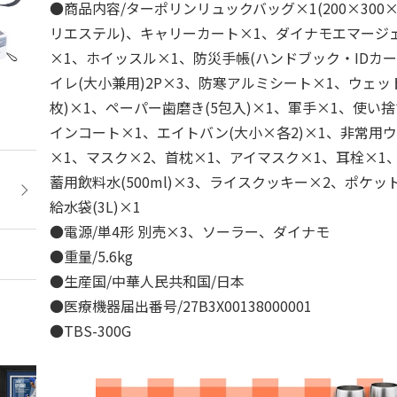
●商品内容/ターポリンリュックバッグ×1(200×300×4
リエステル)、キャリーカート×1、ダイナモエマージ
×1、ホイッスル×1、防災手帳(ハンドブック・IDカー
イレ(大小兼用)2P×3、防寒アルミシート×1、ウェッ
枚)×1、ペーパー歯磨き(5包入)×1、軍手×1、使い
インコート×1、エイトバン(大小×各2)×1、非常用
×1、マスク×2、首枕×1、アイマスク×1、耳栓×1
蓄用飲料水(500ml)×3、ライスクッキー×2、ポケッ
給水袋(3L)×1
●電源/単4形 別売×3、ソーラー、ダイナモ
●重量/5.6kg
●生産国/中華人民共和国/日本
●医療機器届出番号/27B3X00138000001
●TBS-300G