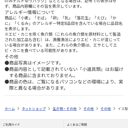
のみチルドゆうパック」などとなる場合は、記号での表示はせ
ず、商品内容欄にその旨を表示しています。
アレルギー情報について
商品に「小麦」「そば」「卵」「乳」「落花生」「えび」「か
に」「くるみ」のアレルギー特定8品目を含んでいる場合に品目名
を表示します。
※エビ・カニを除く魚介類（これらの魚介類を原材料として製造
された加工品も含む）は、漁獲漁法によりエビ・カニが混じって
いる場合があります。 また、これらの魚介類は、エサとしてエ
ビ・カニを食べている可能性があります。
その他
商品写真はイメージです。
商品内容として記載されていない「小道具類」はお届け
する商品に含まれておりません。
商品の色は、ご覧になるパソコンなどの環境により、実
際と異なる場合があります。
ホーム
ネットショップ
生き物・その他
その他
その他
イス型
ご利用ガイド
よくあるご質問