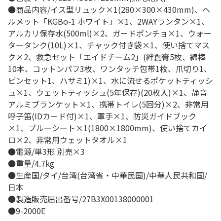
●商品内容/イス型リュック×1(280×300×430mm)、ヘ
ルメット「KGBo-1 ホワイト」×1、2WAYランタン×1、
アルカリ保存水(500ml)×2、ガードポンチョ×1、ウォー
タータンク(10L)×1、チャック付き袋×1、使い捨てマス
ク×2、救急セット「エイドチーム2」(絆創膏5枚、綿棒
10本、コットンパフ3枚、ワンタッチ包帯1枚、爪切り1、
ピンセット1、ハサミ1)×1、水に流せるポケットティッシ
ュ×1、ウェットティッシュ(5年保存)(20枚入)×1、静音
アルミブランケット×1、携帯トイレ(5回分)×2、非常用
呼子笛(IDカード付)×1、軍手×1、防災ガイドブック
×1、ブルーシート×1(1800×1800mm)、使い捨てカイ
ロ×2、非常用ウェットタオル×1
●電源/単3形 別売×3
●重量/4.7kg
●生産国/タイ/台湾(台湾省・中華民国)/中華人民共和国/
日本
●製造販売届出番号/27B3X00138000001
●9-2000E