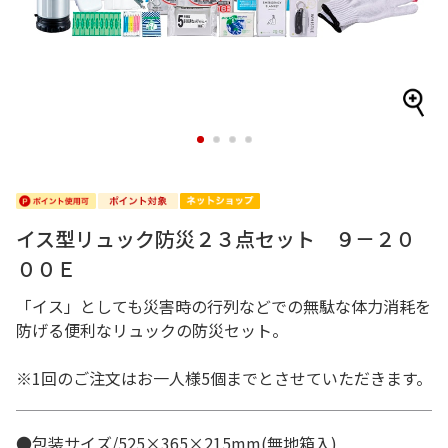
1
2
3
4
イス型リュック防災２３点セット ９－２０
００Ｅ
「イス」としても災害時の行列などでの無駄な体力消耗を
防げる便利なリュックの防災セット。
※1回のご注文はお一人様5個までとさせていただきます。
●包装サイズ/525×365×215mm(無地箱入)