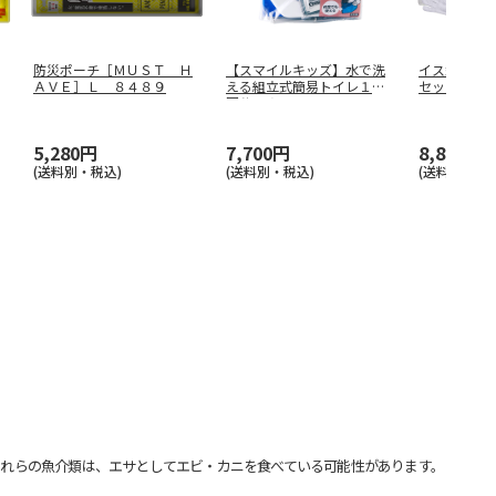
防災ポーチ［ＭＵＳＴ Ｈ
【スマイルキッズ】水で洗
イス型リュ
ＡＶＥ］Ｌ ８４８９
える組立式簡易トイレ１０
セット ９
回分 ＡＢ
…
5,280円
7,700円
8,800円
(送料別・税込)
(送料別・税込)
(送料別・税込
れらの魚介類は、エサとしてエビ・カニを食べている可能性があります。