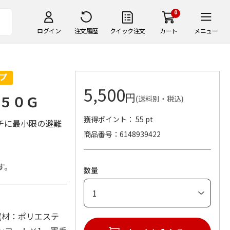
0
ログイン
注文履歴
クイック注文
カート
メニュー
5,500
円
５０Ｇ
(送料別・税込)
獲得ポイント： 55 pt
チに最小限の避難
商品番号
6148939422
す。
数量
 (材：ポリエステ