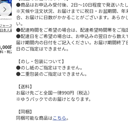
●商品はお申込み受付後、2日～10日程度で発送いた
※天候や注文状況、お届けまでに祝日・お盆期間、年
合、お届けに日数がかかることがございます。あらか
い。
ジャース 大谷翔
MLB ドジャース 大
ドジャース 大谷翔
MLB ドジャー
●配達時間をご希望の場合は、配達希望時間帯をご指
 日本人最多53試
谷翔平 2026 NL 3・
平 日本人最多53試
谷翔平・山本
連続出塁記念 ダ
4月投手
…
合連続出塁記念 コ
佐々木朗希 
●配達日をご希望の場合は、お申込みの翌日から数えて
…
イ
…
届け期間内の日付をご記入ください。お届け期間終了
3,000円
33,000円
9,900円
8,500円
日のご指定はできません。
送料・税込)
(送料・税込)
(送料・税込)
(送料・税込)
【のし・包装について】
●のし紙のご指定はできません。
●二重包装のご指定はできません。
【送料】
お届け先ごと全国一律990円（税込）
※ゆうパックでのお届けとなります。
【同梱】
同梱可能な商品は
こちら
。