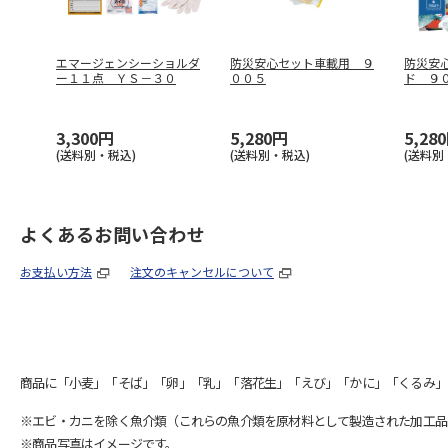
エマージェンシーショルダ
防災安心セット車載用 ９
防災安
ー１１点 ＹＳ－３０
００５
ド ９
3,300円
5,280円
5,28
(送料別・税込)
(送料別・税込)
(送料別
よくあるお問い合わせ
お支払い方法
注文のキャンセルについて
商品に「小麦」「そば」「卵」「乳」「落花生」「えび」「かに」「くるみ」
※エビ・カニを除く魚介類（これらの魚介類を原材料として製造された加工品
※商品写真はイメージです。