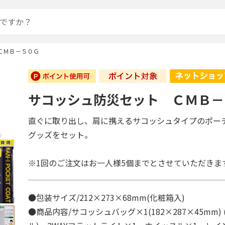
ＣＭＢ－５０Ｇ
サコッシュ防災セット ＣＭＢ－
直ぐに取り出し、肩に携えるサコッシュタイプのポー
グッズをセット。
※1回のご注文はお一人様5個までとさせていただきま
●包装サイズ/212×273×68mm(化粧箱入)
●商品内容/サコッシュバッグ×1(182×287×45mm)