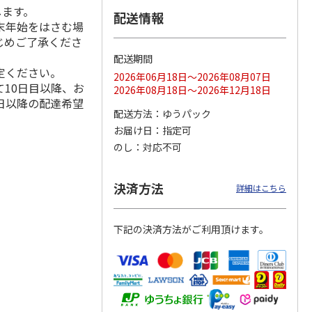
します。
配送情報
末年始をはさむ場
じめご了承くださ
配送期間
ス 大
MLB ドジャース 大
ドジャース 大谷翔
MLB ドジャース 大
定ください。
由伸・
谷翔平 2026 NL 3・
平 日本人最多53試
谷翔平 2026 NL 3・
2026年06月18日～2026年08月07日
日本人
…
4月投手
…
合連続出塁記念 シ
4月投手
…
10日目以降、お
2026年08月18日～2026年12月18日
ル
…
日以降の配達希望
17,000円
17,000円
8,500円
配送方法
ゆうパック
(送料・税込)
(送料・税込)
(送料・税込)
お届け日
指定可
のし
対応不可
決済方法
詳細はこちら
下記の決済方法がご利用頂けます。