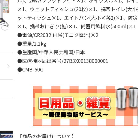
ル)、2WAYフラットライト×1、ホイッスル×1、レイ
×1、ウェットティッシュ(20枚)×1、携帯トイレ(大小
ットティッシュ×1、エイトバン(大小×各2)×1、防
×1、携帯おにぎり(鮭)×1、備蓄用飲料水(500ml)×
●電源/CR2032 付属(モニタ電池)×2
●重量/1.1kg
●生産国/中華人民共和国/日本
●医療機器届出番号/27B3X00138000001
●CMB-50G
【商品のお届けについて】