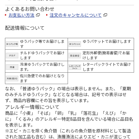
よくあるお問い合わせ
お支払い方法
注文のキャンセルについて
配送情報について
ゆうパック等でお届けしま
ゆうパケットでお届けします
す
チルドゆうパックでお届け
定形外郵便(簡易書留)でお届
します
けします
冷凍ゆうパックでお届けし
レターパックライトでお届け
ます。
します
佐川急便でのお届けとなり
ます
なお、「普通ゆうパック」の場合は表示しません。また、「夏期
のみチルドゆうパック」などとなる場合は、記号での表示はせ
ず、商品内容欄にその旨を表示しています。
アレルギー情報について
商品に「小麦」「そば」「卵」「乳」「落花生」「えび」「か
に」「くるみ」のアレルギー特定8品目を含んでいる場合に品目名
を表示します。
※エビ・カニを除く魚介類（これらの魚介類を原材料として製造
された加工品も含む）は、漁獲漁法によりエビ・カニが混じって