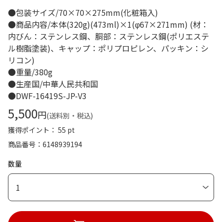
●包装サイズ/70×70×275mm(化粧箱入)
●商品内容/本体(320g)(473ml)×1(φ67×271mm) (材：
内びん：ステンレス鋼、胴部：ステンレス鋼(ポリエステ
ル樹脂塗装)、キャップ：ポリプロピレン、パッキン：シ
リコン)
●重量/380g
●生産国/中華人民共和国
●DWF-16419S-JP-V3
5,500
円
(送料別・税込)
獲得ポイント： 55 pt
商品番号
6148939194
数量
1