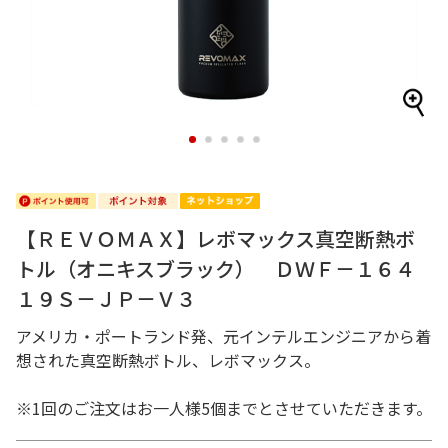
1
2
3
4
5
【ＲＥＶＯＭＡＸ】レボマックス真空断熱ボ
トル（オニキスブラック） ＤＷＦ－１６４
１９Ｓ－ＪＰ－Ｖ３
アメリカ・ポートランド発、元インテルエンジニアから着
想された真空断熱ボトル、レボマックス。
※1回のご注文はお一人様5個までとさせていただきます。