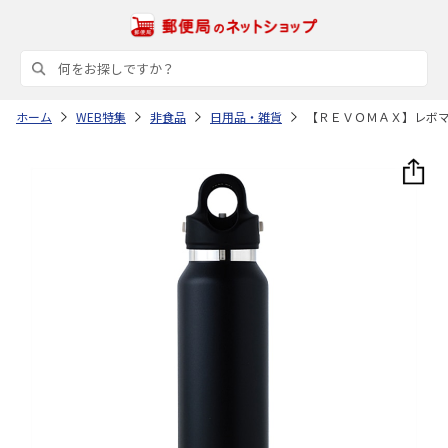
ホーム
WEB特集
非食品
日用品・雑貨
【ＲＥＶＯＭＡＸ】レボ