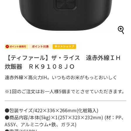
【ティファール】ザ・ライス 遠赤外線ＩＨ
炊飯器 ＲＫ９１０８ＪＯ
遠赤外線×高火力IH。いつものお米がもっとおいしく
※1回のご注文はお一人様5個までとさせていただきます。
●包装サイズ/422×336×266mm(化粧箱入)
●商品内容/本体(5kg)×1(257×323×232mm) (材：PP、
ASSY、アルミニウム+鉄、ガラス)