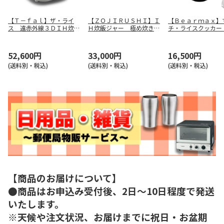
【Ｔ－ｆａｌ】ザ・ライ
【ＺＯＪＩＲＵＳＨＩ】Ｉ
【Ｂｅａｒｍａｘ】
ス 遠赤外線３ＤＩＨ炊飯
Ｈ炊飯ジャー 極め炊き
チ・ライスクッカー
器 ＲＫ８９０ＥＪＰ
ＮＷ－ＶＫ１０－ＢＡ
ック） ＭＣ－１０
52,600円
33,000円
16,500円
(送料別・税込)
(送料別・税込)
(送料別・税込)
【商品のお届けについて】
●商品はお申込み受付後、2日～10日程度で発送
いたします。
※天候や注文状況、お届けまでに祝日・お盆期