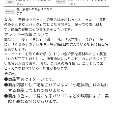
ます。
します
佐川急便でのお届けとなり
ます
なお、「普通ゆうパック」の場合は表示しません。また、「夏期
のみチルドゆうパック」などとなる場合は、記号での表示はせ
ず、商品内容欄にその旨を表示しています。
アレルギー情報について
商品に「小麦」「そば」「卵」「乳」「落花生」「えび」「か
に」「くるみ」のアレルギー特定8品目を含んでいる場合に品目名
を表示します。
※エビ・カニを除く魚介類（これらの魚介類を原材料として製造
された加工品も含む）は、漁獲漁法によりエビ・カニが混じって
いる場合があります。 また、これらの魚介類は、エサとしてエ
ビ・カニを食べている可能性があります。
その他
商品写真はイメージです。
商品内容として記載されていない「小道具類」はお届け
する商品に含まれておりません。
商品の色は、ご覧になるパソコンなどの環境により、実
際と異なる場合があります。