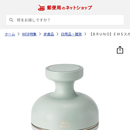
ホーム
WEB特集
非食品
日用品・雑貨
【ＢＲＵＮＯ】ＥＭＳス