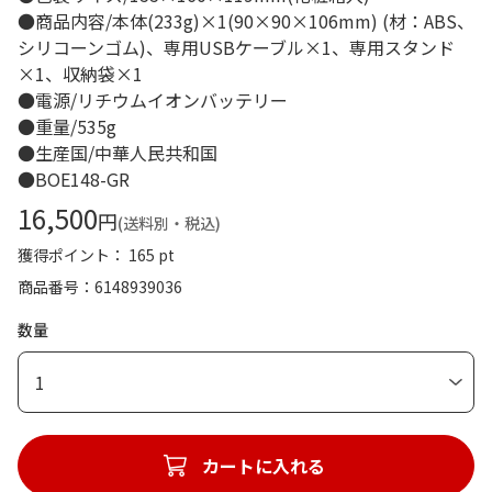
●商品内容/本体(233g)×1(90×90×106mm) (材：ABS、
シリコーンゴム)、専用USBケーブル×1、専用スタンド
×1、収納袋×1
●電源/リチウムイオンバッテリー
●重量/535g
●生産国/中華人民共和国
●BOE148-GR
16,500
円
(送料別・税込)
獲得ポイント： 165 pt
商品番号
6148939036
数量
1
カートに入れる