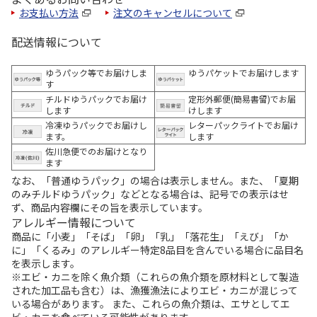
お支払い方法
注文のキャンセルについて
配送情報について
ゆうパック等でお届けしま
ゆうパケットでお届けします
す
チルドゆうパックでお届け
定形外郵便(簡易書留)でお届
します
けします
冷凍ゆうパックでお届けし
レターパックライトでお届け
ます。
します
佐川急便でのお届けとなり
ます
なお、「普通ゆうパック」の場合は表示しません。また、「夏期
のみチルドゆうパック」などとなる場合は、記号での表示はせ
ず、商品内容欄にその旨を表示しています。
アレルギー情報について
商品に「小麦」「そば」「卵」「乳」「落花生」「えび」「か
に」「くるみ」のアレルギー特定8品目を含んでいる場合に品目名
を表示します。
※エビ・カニを除く魚介類（これらの魚介類を原材料として製造
された加工品も含む）は、漁獲漁法によりエビ・カニが混じって
いる場合があります。 また、これらの魚介類は、エサとしてエ
ビ・カニを食べている可能性があります。