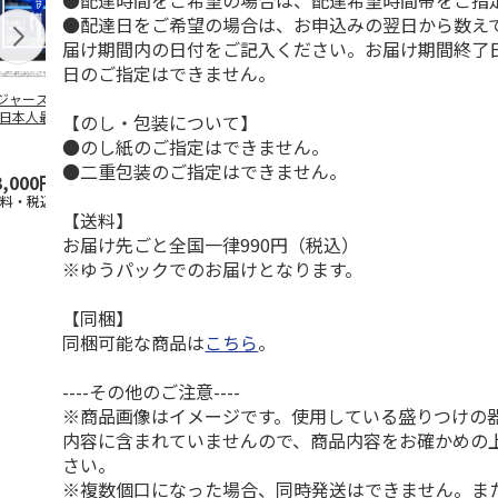
●配達時間をご希望の場合は、配達希望時間帯をご指
●配達日をご希望の場合は、お申込みの翌日から数えて
届け期間内の日付をご記入ください。お届け期間終了
日のご指定はできません。
ジャース 大谷翔
MLB ドジャース 大
ドジャース 大谷翔
MLB ドジャー
 日本人最多53試
谷翔平 2026 NL 3・
平 日本人最多53試
谷翔平・山本
【のし・包装について】
連続出塁記念 ダ
4月投手
…
合連続出塁記念 コ
佐々木朗希 
●のし紙のご指定はできません。
…
イ
…
●二重包装のご指定はできません。
3,000円
33,000円
9,900円
8,500円
送料・税込)
(送料・税込)
(送料・税込)
(送料・税込)
【送料】
お届け先ごと全国一律990円（税込）
※ゆうパックでのお届けとなります。
【同梱】
同梱可能な商品は
こちら
。
----その他のご注意----
※商品画像はイメージです。使用している盛りつけの
内容に含まれていませんので、商品内容をお確かめの
さい。
※複数個口になった場合、同時発送はできません。ま