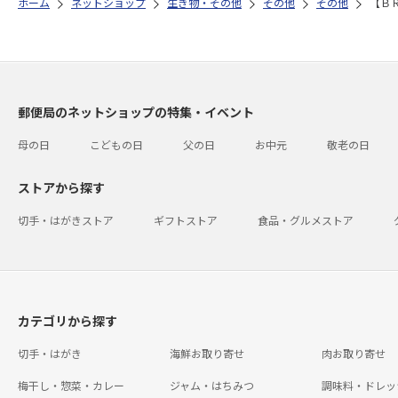
ホーム
ネットショップ
生き物・その他
その他
その他
【Ｂ
郵便局のネットショップの特集・イベント
母の日
こどもの日
父の日
お中元
敬老の日
ストアから探す
切手・はがきストア
ギフトストア
食品・グルメストア
カテゴリから探す
切手・はがき
海鮮お取り寄せ
肉お取り寄せ
梅干し・惣菜・カレー
ジャム・はちみつ
調味料・ドレッ