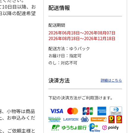
定ください。
10日目以降、お
配送情報
日以降の配達希望
配送期間
ス 大
MLB ドジャース 大
ドジャース 大谷翔
MLB ドジャース 大
由伸・
谷翔平 2026 NL 3・
平 日本人最多53試
谷翔平 2026 NL 3・
2026年06月18日～2026年08月07日
日本人
…
4月投手
…
合連続出塁記念 シ
4月投手
…
2026年08月18日～2026年12月18日
ル
…
17,000円
17,000円
8,500円
配送方法
ゆうパック
(送料・税込)
(送料・税込)
(送料・税込)
お届け日
指定可
のし
対応不可
決済方法
詳細はこちら
下記の決済方法がご利用頂けます。
器、小物等は商品
上、お申込みくだ
た、ご依頼主様と