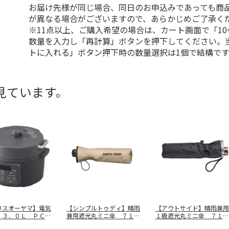
お届け先様が同じ場合、同日のお申込みであっても商
が異なる場合がございますので、あらかじめご了承く
※11点以上、ご購入希望の場合は、カート画面で「10
数量を入力し「再計算」ボタンを押下してください。
トに入れる」ボタン押下時の数量選択は1個で結構です
見ています。
リスオーヤマ】電気
【シンプルトゥディ】晴雨
【アウトサイド】晴雨兼用
 ３．０Ｌ ＰＣ－
兼用遮光丸ミニ傘 ７１９
１級遮光丸ミニ傘 ７１９
－Ｈ
０５３
０８７