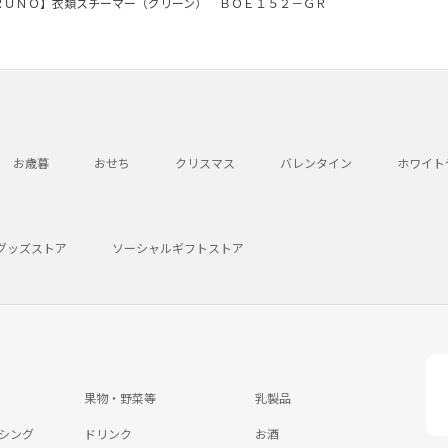
ＲＵＮＯ】衣類スチーマー（グリーン） ＢＯＥ１５２－ＧＲ
お歳暮
おせち
クリスマス
バレンタイン
ホワイト
グッズストア
ソーシャルギフトストア
果物・野菜等
乳製品
シング
ドリンク
お酒