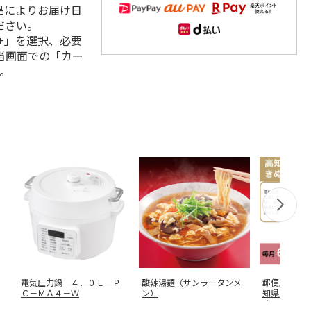
品によりお届け日
ださい。
+」を選択、必要
当画面での「カー
。
電気圧力鍋 ４．０Ｌ Ｐ
酸辣湯麺（サンラータンメ
郵便局のＷ
Ｃ－ＭＡ４－Ｗ
ン）
知県産 仁
め 無洗米