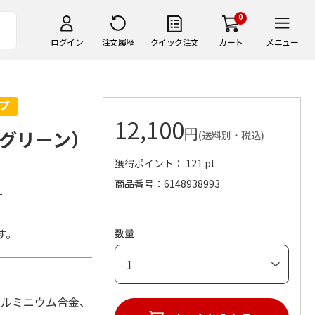
0
ログイン
注文履歴
クイック注文
カート
メニュー
12,100
円
グリーン）
(送料別・税込)
獲得ポイント： 121 pt
商品番号
6148938993
ー
す。
数量
、アルミニウム合金、