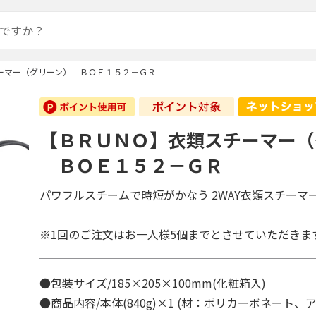
ーマー（グリーン） ＢＯＥ１５２－ＧＲ
【ＢＲＵＮＯ】衣類スチーマー（
ＢＯＥ１５２－ＧＲ
パワフルスチームで時短がかなう 2WAY衣類スチーマ
※1回のご注文はお一人様5個までとさせていただきま
●包装サイズ/185×205×100mm(化粧箱入)
●商品内容/本体(840g)×1 (材：ポリカーボネート