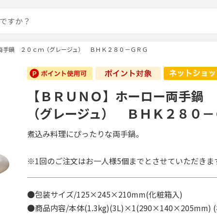
両手鍋 ２０ｃｍ（グレージュ） ＢＨＫ２８０－ＧＲＧ
【ＢＲＵＮＯ】ホーロー両手鍋 
（グレージュ） ＢＨＫ２８０－
煮込み料理にぴったりな両手鍋。
※1回のご注文はお一人様5個までとさせていただきま
●包装サイズ/125×245×210mm(化粧箱入)
●商品内容/本体(1.3kg)(3L)×1(290×140×205m