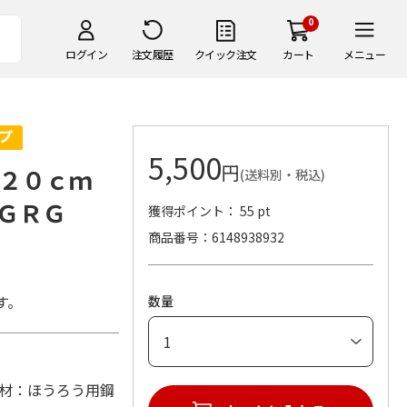
0
ログイン
注文履歴
クイック注文
カート
メニュー
5,500
円
２０ｃｍ
(送料別・税込)
ＧＲＧ
獲得ポイント： 55 pt
商品番号
6148938932
す。
数量
m) (材：ほうろう用鋼