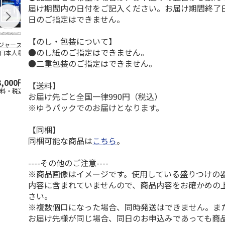
届け期間内の日付をご記入ください。お届け期間終了
日のご指定はできません。
【のし・包装について】
ジャース 大谷翔
MLB ドジャース 大
ドジャース 大谷翔
MLB ドジャー
●のし紙のご指定はできません。
 日本人最多53試
谷翔平 2026 NL 3・
平 日本人最多53試
谷翔平・山本
連続出塁記念 ダ
4月投手
…
合連続出塁記念 コ
佐々木朗希 
●二重包装のご指定はできません。
…
イ
…
3,000円
33,000円
9,900円
8,500円
【送料】
送料・税込)
(送料・税込)
(送料・税込)
(送料・税込)
お届け先ごと全国一律990円（税込）
※ゆうパックでのお届けとなります。
【同梱】
同梱可能な商品は
こちら
。
----その他のご注意----
※商品画像はイメージです。使用している盛りつけの
内容に含まれていませんので、商品内容をお確かめの
さい。
※複数個口になった場合、同時発送はできません。ま
お届け先様が同じ場合、同日のお申込みであっても商