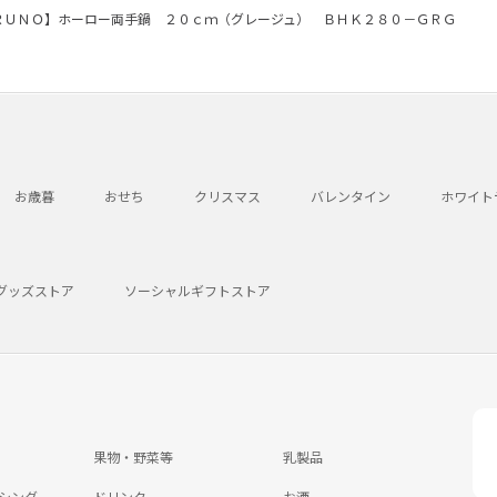
ＲＵＮＯ】ホーロー両手鍋 ２０ｃｍ（グレージュ） ＢＨＫ２８０－ＧＲＧ
お歳暮
おせち
クリスマス
バレンタイン
ホワイト
グッズストア
ソーシャルギフトストア
果物・野菜等
乳製品
シング
ドリンク
お酒