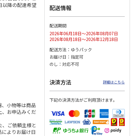
日以降の配達希望
配送情報
配送期間
ス 大
MLB ドジャース 大
ドジャース 大谷翔
MLB ドジャース 大
由伸・
谷翔平 2026 NL 3・
平 日本人最多53試
谷翔平 2026 NL 3・
2026年06月18日～2026年08月07日
日本人
…
4月投手
…
合連続出塁記念 シ
4月投手
…
2026年08月18日～2026年12月18日
ル
…
17,000円
17,000円
8,500円
配送方法
ゆうパック
(送料・税込)
(送料・税込)
(送料・税込)
お届け日
指定可
のし
対応不可
決済方法
詳細はこちら
下記の決済方法がご利用頂けます。
器、小物等は商品
上、お申込みくだ
た、ご依頼主様と
品によりお届け日