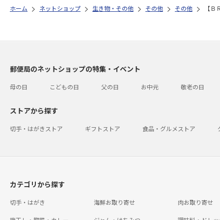
ホーム
ネットショップ
生き物・その他
その他
その他
【Ｂ
郵便局のネットショップの特集・イベント
母の日
こどもの日
父の日
お中元
敬老の日
ストアから探す
切手・はがきストア
ギフトストア
食品・グルメストア
カテゴリから探す
切手・はがき
海鮮お取り寄せ
肉お取り寄せ
梅干し・惣菜・カレー
ジャム・はちみつ
調味料・ドレッ