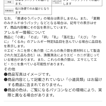
ます。
します
佐川急便でのお届けとなり
ます
なお、「普通ゆうパック」の場合は表示しません。また、「夏期
のみチルドゆうパック」などとなる場合は、記号での表示はせ
ず、商品内容欄にその旨を表示しています。
アレルギー情報について
商品に「小麦」「そば」「卵」「乳」「落花生」「えび」「か
に」「くるみ」のアレルギー特定8品目を含んでいる場合に品目名
を表示します。
※エビ・カニを除く魚介類（これらの魚介類を原材料として製造
された加工品も含む）は、漁獲漁法によりエビ・カニが混じって
いる場合があります。 また、これらの魚介類は、エサとしてエ
ビ・カニを食べている可能性があります。
その他
商品写真はイメージです。
商品内容として記載されていない「小道具類」はお届け
する商品に含まれておりません。
商品の色は、ご覧になるパソコンなどの環境により、実
際と異なる場合があります。