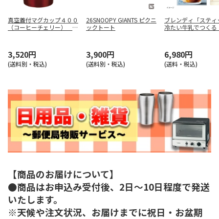
真空蓋付マグカップ４００
26SNOOPY GIANTS ピクニ
ブレンディ「スティ
（コーヒーチェリー） Ｈ
ックトート
冷たい牛乳でつくる
Ｂ－３９８９
ーミーカフェオレ 
ほろにが」7本入×2
3,520円
3,900円
6,980円
(送料別・税込)
(送料別・税込)
(送料・税込)
【商品のお届けについて】
●商品はお申込み受付後、2日～10日程度で発送
いたします。
※天候や注文状況、お届けまでに祝日・お盆期