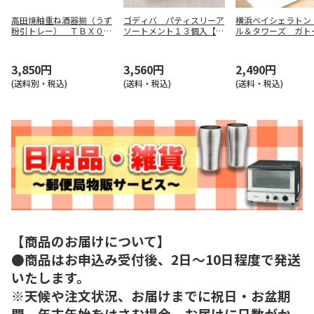
高田焼釉重ね酒器揃（うず
ゴディバ パティスリーア
横浜ベイシェラトン
粉引トレー） ＴＢＸ００
ソートメント１３個入【慶
ル＆タワーズ ガト
６
事用】
クションＡ【慶事用
3,850円
3,560円
2,490円
(送料別・税込)
(送料・税込)
(送料・税込)
【商品のお届けについて】
●商品はお申込み受付後、2日～10日程度で発送
いたします。
※天候や注文状況、お届けまでに祝日・お盆期
間、年末年始をはさむ場合、お届けに日数がか