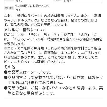
ます。
します
佐川急便でのお届けとなり
ます
なお、「普通ゆうパック」の場合は表示しません。また、「夏期
のみチルドゆうパック」などとなる場合は、記号での表示はせ
ず、商品内容欄にその旨を表示しています。
アレルギー情報について
商品に「小麦」「そば」「卵」「乳」「落花生」「えび」「か
に」「くるみ」のアレルギー特定8品目を含んでいる場合に品目名
を表示します。
※エビ・カニを除く魚介類（これらの魚介類を原材料として製造
された加工品も含む）は、漁獲漁法によりエビ・カニが混じって
いる場合があります。 また、これらの魚介類は、エサとしてエ
ビ・カニを食べている可能性があります。
その他
商品写真はイメージです。
商品内容として記載されていない「小道具類」はお届け
する商品に含まれておりません。
商品の色は、ご覧になるパソコンなどの環境により、実
際と異なる場合があります。