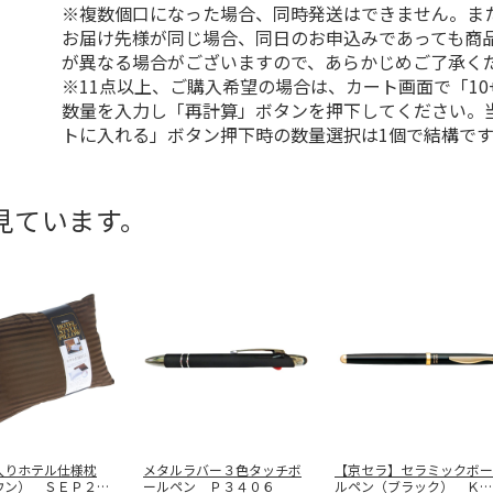
※複数個口になった場合、同時発送はできません。ま
お届け先様が同じ場合、同日のお申込みであっても商
が異なる場合がございますので、あらかじめご了承く
※11点以上、ご購入希望の場合は、カート画面で「10
数量を入力し「再計算」ボタンを押下してください。
トに入れる」ボタン押下時の数量選択は1個で結構です
見ています。
入りホテル仕様枕
メタルラバー３色タッチボ
【京セラ】セラミックボー
ウン） ＳＥＰ２５
ールペン Ｐ３４０６
ルペン（ブラック） ＫＣ