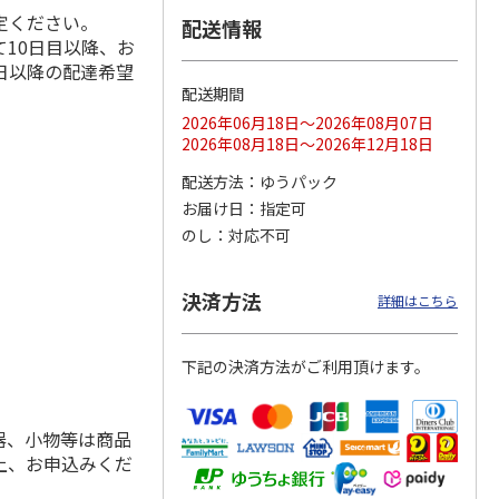
定ください。
配送情報
10日目以降、お
日以降の配達希望
配送期間
ス 大
MLB ドジャース 大
ドジャース 大谷翔
MLB ドジャース 大
由伸・
谷翔平 2026 NL 3・
平 日本人最多53試
谷翔平 2026 NL 3・
2026年06月18日～2026年08月07日
日本人
…
4月投手
…
合連続出塁記念 シ
4月投手
…
2026年08月18日～2026年12月18日
ル
…
17,000円
17,000円
8,500円
配送方法
ゆうパック
(送料・税込)
(送料・税込)
(送料・税込)
お届け日
指定可
のし
対応不可
決済方法
詳細はこちら
下記の決済方法がご利用頂けます。
器、小物等は商品
上、お申込みくだ