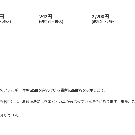
７１Ｂ
…
Ｂ－１５
…
0円
242円
2,200円
・税込)
(送料別・税込)
(送料別・税込)
のアレルギー特定8品目を含んでいる場合に品目名を表示します。
も含む）は、漁獲漁法によりエビ・カニが混じっている場合があります。また、こ
おりません。