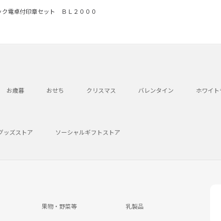
ック電卓付印章セット ＢＬ２０００
お歳暮
おせち
クリスマス
バレンタイン
ホワイト
グッズストア
ソーシャルギフトストア
果物・野菜等
乳製品