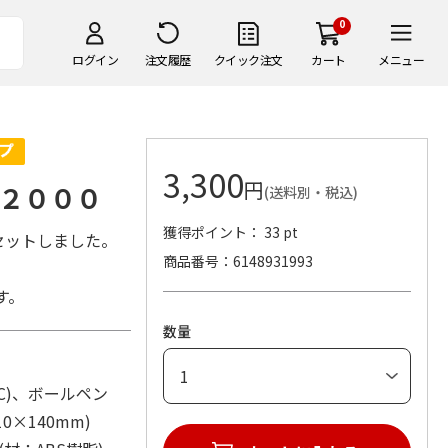
0
ログイン
注文履歴
クイック注文
カート
メニュー
3,300
円
２０００
(送料別・税込)
獲得ポイント： 33 pt
セットしました。
商品番号
6148931993
す。
数量
VC)、ボールペン
0×140mm)