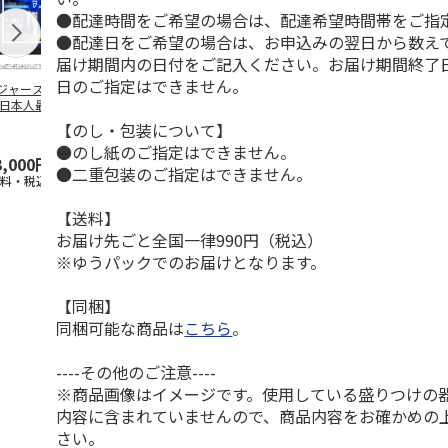
●配達時間をご希望の場合は、配達希望時間帯をご指
●配達日をご希望の場合は、お申込みの翌日から数えて
届け期間内の日付をご記入ください。お届け期間終了
日のご指定はできません。
ジャース 大谷翔
MLB ドジャース 大
ドジャース 大谷翔
MLB ドジャー
 日本人最多53試
谷翔平 2026 NL 3・
平 日本人最多53試
谷翔平・山本
連続出塁記念 ダ
4月投手
…
合連続出塁記念 コ
佐々木朗希 
【のし・包装について】
…
イ
…
●のし紙のご指定はできません。
3,000円
33,000円
9,900円
8,500円
●二重包装のご指定はできません。
送料・税込)
(送料・税込)
(送料・税込)
(送料・税込)
【送料】
お届け先ごと全国一律990円（税込）
※ゆうパックでのお届けとなります。
【同梱】
同梱可能な商品は
こちら
。
----その他のご注意----
※商品画像はイメージです。使用している盛りつけの
内容に含まれていませんので、商品内容をお確かめの
さい。