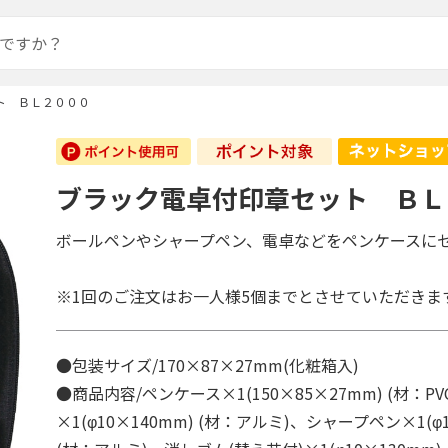
ト ＢＬ２０００
ブラック電卓付印章セット ＢＬ
ボールペンやシャープペン、電卓などをペンケースに
※1回のご注文はお一人様5個までとさせていただきま
●包装サイズ/170×87×27mm(化粧箱入)
●商品内容/ペンケース×1(150×85×27mm) (材：P
×1(φ10×140mm) (材：アルミ)、シャープペン×1(φ1