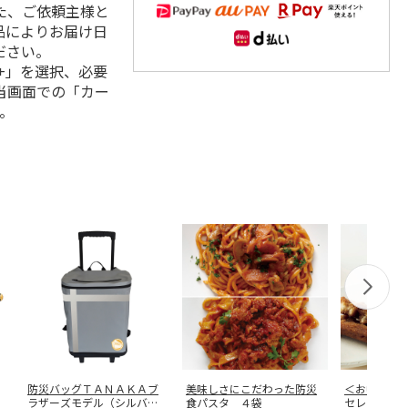
た、ご依頼主様と
品によりお届け日
ださい。
+」を選択、必要
当画面での「カー
。
防災バッグＴＡＮＡＫＡブ
美味しさにこだわった防災
＜お中元＞
ラザーズモデル（シルバー
食パスタ ４袋
セレクショ