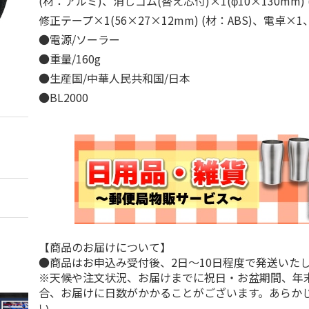
(材：アルミ)、消しゴム(替え芯付)×1(φ10×130mm) 
修正テープ×1(56×27×12mm) (材：ABS)、電卓
●電源/ソーラー
●重量/160g
●生産国/中華人民共和国/日本
●BL2000
【商品のお届けについて】
●商品はお申込み受付後、2日～10日程度で発送いた
※天候や注文状況、お届けまでに祝日・お盆期間、年
合、お届けに日数がかかることがございます。あらか
い。