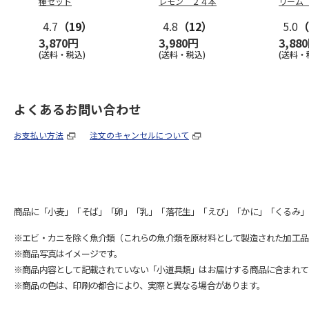
種セット
レモン ２４本
リーム
4.7
（19）
4.8
（12）
5.0
（
3,870円
3,980円
3,88
(送料・税込)
(送料・税込)
(送料・
よくあるお問い合わせ
お支払い方法
注文のキャンセルについて
商品に「小麦」「そば」「卵」「乳」「落花生」「えび」「かに」「くるみ」
※エビ・カニを除く魚介類（これらの魚介類を原材料として製造された加工品
※商品写真はイメージです。
※商品内容として記載されていない「小道具類」はお届けする商品に含まれて
※商品の色は、印刷の都合により、実際と異なる場合があります。