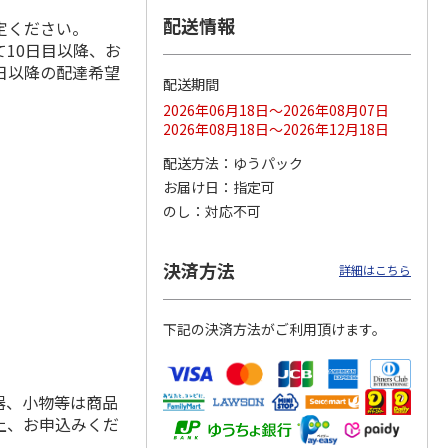
配送情報
定ください。
10日目以降、お
日以降の配達希望
配送期間
ス 大
MLB ドジャース 大
ドジャース 大谷翔
MLB ドジャース 大
由伸・
谷翔平 2026 NL 3・
平 日本人最多53試
谷翔平 2026 NL 3・
2026年06月18日～2026年08月07日
日本人
…
4月投手
…
合連続出塁記念 シ
4月投手
…
2026年08月18日～2026年12月18日
ル
…
17,000円
17,000円
8,500円
配送方法
ゆうパック
(送料・税込)
(送料・税込)
(送料・税込)
お届け日
指定可
のし
対応不可
決済方法
詳細はこちら
下記の決済方法がご利用頂けます。
器、小物等は商品
上、お申込みくだ