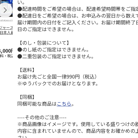
い。
●配達時間をご希望の場合は、配達希望時間帯をご指
●配達日をご希望の場合は、お申込みの翌日から数えて
届け期間内の日付をご記入ください。お届け期間終了
ジャース 大谷翔
MLB ドジャース 大
ドジャース 大谷翔
MLB ドジャー
日のご指定はできません。
 日本人最多53試
谷翔平 2026 NL 3・
平 日本人最多53試
谷翔平・山本
連続出塁記念 ダ
4月投手
…
合連続出塁記念 コ
佐々木朗希 
【のし・包装について】
…
イ
…
●のし紙のご指定はできません。
3,000円
33,000円
9,900円
8,500円
●二重包装のご指定はできません。
送料・税込)
(送料・税込)
(送料・税込)
(送料・税込)
【送料】
お届け先ごと全国一律990円（税込）
※ゆうパックでのお届けとなります。
【同梱】
同梱可能な商品は
こちら
。
----その他のご注意----
※商品画像はイメージです。使用している盛りつけの
内容に含まれていませんので、商品内容をお確かめの
さい。