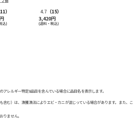
 ２個
11）
4.7
（15）
0円
3,420円
税込)
(送料・税込)
のアレルギー特定8品目を含んでいる場合に品目名を表示します。
も含む）は、漁獲漁法によりエビ・カニが混じっている場合があります。また、こ
おりません。