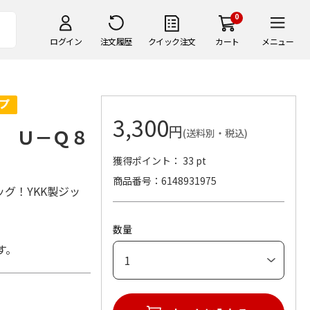
0
ログイン
注文履歴
クイック注文
カート
メニュー
3,300
円
 Ｕ－Ｑ８
(送料別・税込)
獲得ポイント： 33 pt
商品番号
6148931975
グ！YKK製ジッ
数量
す。