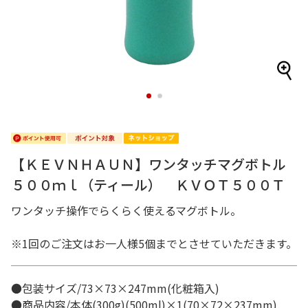
1
2
【ＫＥＶＮＨＡＵＮ】ワンタッチマグボトル
５００ｍｌ（ティール） ＫＶＯＴ５００Ｔ
ワンタッチ操作でらくらく使えるマグボトル。
※1回のご注文はお一人様5個までとさせていただきます。
●包装サイズ/73×73×247mm(化粧箱入)
●商品内容/本体(300g)(500ml)×1(70×72×237mm)