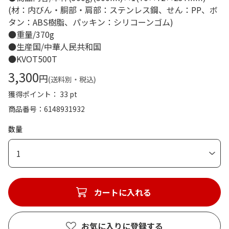
(材：内びん・胴部・肩部：ステンレス鋼、せん：PP、ボ
タン：ABS樹脂、パッキン：シリコーンゴム)
●重量/370g
●生産国/中華人民共和国
●KVOT500T
3,300
円
(送料別・税込)
獲得ポイント： 33 pt
商品番号
6148931932
数量
1
カートに入れる
お気に入りに登録する