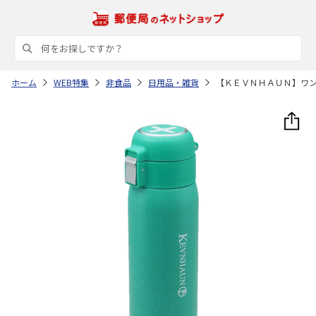
ホーム
WEB特集
非食品
日用品・雑貨
【ＫＥＶＮＨＡＵＮ】ワ