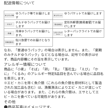
配送情報について
ゆうパック等でお届けしま
ゆうパケットでお届けします
す
チルドゆうパックでお届け
定形外郵便(簡易書留)でお届
します
けします
冷凍ゆうパックでお届けし
レターパックライトでお届け
ます。
します
佐川急便でのお届けとなり
ます
なお、「普通ゆうパック」の場合は表示しません。また、「夏期
のみチルドゆうパック」などとなる場合は、記号での表示はせ
ず、商品内容欄にその旨を表示しています。
アレルギー情報について
商品に「小麦」「そば」「卵」「乳」「落花生」「えび」「か
に」「くるみ」のアレルギー特定8品目を含んでいる場合に品目名
を表示します。
※エビ・カニを除く魚介類（これらの魚介類を原材料として製造
された加工品も含む）は、漁獲漁法によりエビ・カニが混じって
いる場合があります。 また、これらの魚介類は、エサとしてエ
ビ・カニを食べている可能性があります。
その他
商品写真はイメージです。