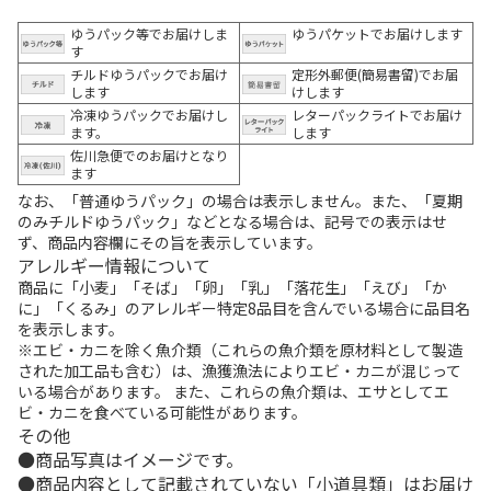
ゆうパック等でお届けしま
ゆうパケットでお届けします
す
チルドゆうパックでお届け
定形外郵便(簡易書留)でお届
します
けします
冷凍ゆうパックでお届けし
レターパックライトでお届け
ます。
します
佐川急便でのお届けとなり
ます
なお、「普通ゆうパック」の場合は表示しません。また、「夏期
のみチルドゆうパック」などとなる場合は、記号での表示はせ
ず、商品内容欄にその旨を表示しています。
アレルギー情報について
商品に「小麦」「そば」「卵」「乳」「落花生」「えび」「か
に」「くるみ」のアレルギー特定8品目を含んでいる場合に品目名
を表示します。
※エビ・カニを除く魚介類（これらの魚介類を原材料として製造
された加工品も含む）は、漁獲漁法によりエビ・カニが混じって
いる場合があります。 また、これらの魚介類は、エサとしてエ
ビ・カニを食べている可能性があります。
その他
商品写真はイメージです。
商品内容として記載されていない「小道具類」はお届け