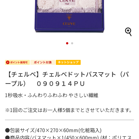
1
2
【チェルベ】チェルベドットバスマット（パ
ープル） ０９０９１４ＰＵ
1秒吸水・ふんわりふわふわ やさしい繊維
※1回のご注文はお一人様5個までとさせていただきます。
●包装サイズ/470×270×60mm(化粧箱入)
●商品内容/バスマット×1(450×600mm) (材：ポリエス