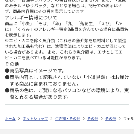
のみチルドゆうパック」などとなる場合は、記号での表示はせ
ず、商品内容欄にその旨を表示しています。
アレルギー情報について
商品に「小麦」「そば」「卵」「乳」「落花生」「えび」「か
に」「くるみ」のアレルギー特定8品目を含んでいる場合に品目名
を表示します。
※エビ・カニを除く魚介類（これらの魚介類を原材料として製造
された加工品も含む）は、漁獲漁法によりエビ・カニが混じって
いる場合があります。 また、これらの魚介類は、エサとしてエ
ビ・カニを食べている可能性があります。
その他
商品写真はイメージです。
商品内容として記載されていない「小道具類」はお届け
する商品に含まれておりません。
商品の色は、ご覧になるパソコンなどの環境により、実
際と異なる場合があります。
ホーム
ネットショップ
生き物・その他
その他
その他
フェル