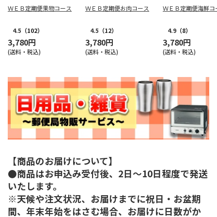
ＷＥＢ定期便果物コース
ＷＥＢ定期便お肉コース
ＷＥＢ定期便海鮮コ
4.5
（102）
4.5
（12）
4.9
（8）
3,780円
3,780円
3,780円
(送料・税込)
(送料・税込)
(送料・税込)
【商品のお届けについて】
●商品はお申込み受付後、2日～10日程度で発送
いたします。
※天候や注文状況、お届けまでに祝日・お盆期
間、年末年始をはさむ場合、お届けに日数がか