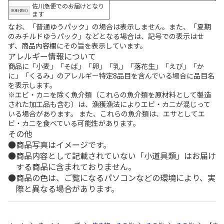
佐川急便でのお届けとなり
ます
なお、「普通ゆうパック」の場合は表示しません。また、「夏期
のみチルドゆうパック」などとなる場合は、記号での表示はせ
ず、商品内容欄にその旨を表示しています。
アレルギー情報について
商品に「小麦」「そば」「卵」「乳」「落花生」「えび」「か
に」「くるみ」のアレルギー特定8品目を含んでいる場合に品目名
を表示します。
※エビ・カニを除く魚介類（これらの魚介類を原材料として製造
された加工品も含む）は、漁獲漁法によりエビ・カニが混じって
いる場合があります。 また、これらの魚介類は、エサとしてエ
ビ・カニを食べている可能性があります。
その他
商品写真はイメージです。
商品内容として記載されていない「小道具類」はお届け
する商品に含まれておりません。
商品の色は、ご覧になるパソコンなどの環境により、実
際と異なる場合があります。