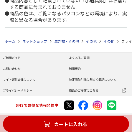
商品内容として記載されていない「小道具類」はお届け
する商品に含まれておりません。
商品の色は、ご覧になるパソコンなどの環境により、実
際と異なる場合があります。
ホーム
ネットショップ
生き物・その他
その他
その他
ブレイ
ご利用ガイド
よくあるご質問
お問い合わせ
利用規約
サイト運営会社について
特定商取引法に基づく表記について
プライバシーポリシー
商品のご提案はこちら
SNSでお得な情報発信中
カートに入れる
Copyright (C) JAPAN POST Co.,Ltd. All Rights Reserved.