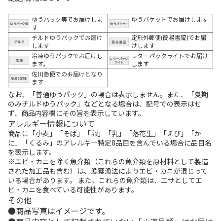
ゆうパック等でお届けしま
ゆうパケットでお届けします
す
チルドゆうパックでお届け
定形外郵便(簡易書留)でお届
します
けします
冷凍ゆうパックでお届けし
レターパックライトでお届け
ます。
します
佐川急便でのお届けとなり
ます
なお、「普通ゆうパック」の場合は表示しません。また、「夏期
のみチルドゆうパック」などとなる場合は、記号での表示はせ
ず、商品内容欄にその旨を表示しています。
アレルギー情報について
商品に「小麦」「そば」「卵」「乳」「落花生」「えび」「か
に」「くるみ」のアレルギー特定8品目を含んでいる場合に品目名
を表示します。
※エビ・カニを除く魚介類（これらの魚介類を原材料として製造
された加工品も含む）は、漁獲漁法によりエビ・カニが混じって
いる場合があります。 また、これらの魚介類は、エサとしてエ
ビ・カニを食べている可能性があります。
その他
商品写真はイメージです。