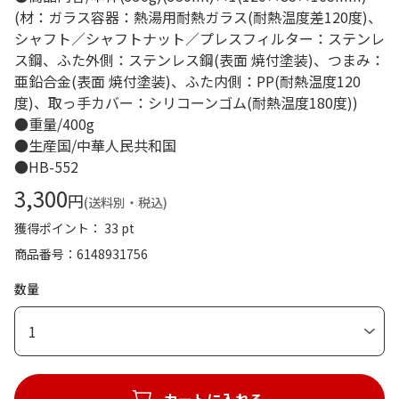
(材：ガラス容器：熱湯用耐熱ガラス(耐熱温度差120度)、
シャフト／シャフトナット／プレスフィルター：ステンレ
ス鋼、ふた外側：ステンレス鋼(表面 焼付塗装)、つまみ：
亜鉛合金(表面 焼付塗装)、ふた内側：PP(耐熱温度120
度)、取っ手カバー：シリコーンゴム(耐熱温度180度))
●重量/400g
●生産国/中華人民共和国
●HB-552
3,300
円
(送料別・税込)
獲得ポイント： 33 pt
商品番号
6148931756
数量
1