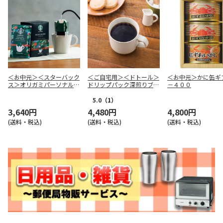
＜お中元＞＜スターバック
＜ご自宅用＞＜ドトール＞
＜お中元＞かに缶ギ
ス＞オリガミパーソナルド
ドリップパック深煎りブレ
－４００
リップコーヒーギフト Ａ
ンド １００Ｐ
5.0
（1）
3,640円
4,480円
4,800円
(送料・税込)
(送料・税込)
(送料・税込)