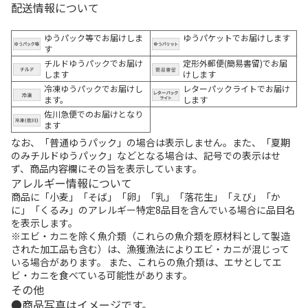
配送情報について
ゆうパック等でお届けしま
ゆうパケットでお届けします
す
チルドゆうパックでお届け
定形外郵便(簡易書留)でお届
します
けします
冷凍ゆうパックでお届けし
レターパックライトでお届け
ます。
します
佐川急便でのお届けとなり
ます
なお、「普通ゆうパック」の場合は表示しません。また、「夏期
のみチルドゆうパック」などとなる場合は、記号での表示はせ
ず、商品内容欄にその旨を表示しています。
アレルギー情報について
商品に「小麦」「そば」「卵」「乳」「落花生」「えび」「か
に」「くるみ」のアレルギー特定8品目を含んでいる場合に品目名
を表示します。
※エビ・カニを除く魚介類（これらの魚介類を原材料として製造
された加工品も含む）は、漁獲漁法によりエビ・カニが混じって
いる場合があります。 また、これらの魚介類は、エサとしてエ
ビ・カニを食べている可能性があります。
その他
商品写真はイメージです。