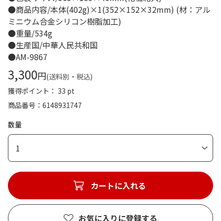
●商品内容/本体(402g)×1(352×152×32mm) (材：アル
ミニウム合金シリコン樹脂加工)
●重量/534g
●生産国/中華人民共和国
●AM-9867
3,300
円
(送料別・税込)
獲得ポイント： 33 pt
商品番号
6148931747
数量
1
カートに入れる
お気に入りに登録する