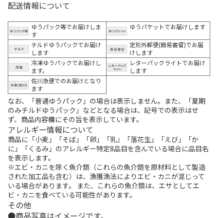
配送情報について
ゆうパック等でお届けしま
ゆうパケットでお届けします
す
チルドゆうパックでお届け
定形外郵便(簡易書留)でお届
します
けします
冷凍ゆうパックでお届けし
レターパックライトでお届け
ます。
します
佐川急便でのお届けとなり
ます
なお、「普通ゆうパック」の場合は表示しません。また、「夏期
のみチルドゆうパック」などとなる場合は、記号での表示はせ
ず、商品内容欄にその旨を表示しています。
アレルギー情報について
商品に「小麦」「そば」「卵」「乳」「落花生」「えび」「か
に」「くるみ」のアレルギー特定8品目を含んでいる場合に品目名
を表示します。
※エビ・カニを除く魚介類（これらの魚介類を原材料として製造
された加工品も含む）は、漁獲漁法によりエビ・カニが混じって
いる場合があります。 また、これらの魚介類は、エサとしてエ
ビ・カニを食べている可能性があります。
その他
商品写真はイメージです。