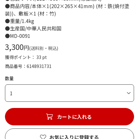
●商品内容/本体×1(202×265×41mm) (材：鉄(焼付塗
装))、敷板×1 (材：竹)
●重量/1.4kg
●生産国/中華人民共和国
●MD-0091
3,300
円
(送料別・税込)
獲得ポイント： 33 pt
商品番号
6148931731
数量
1
カートに入れる
お気に入りに登録する