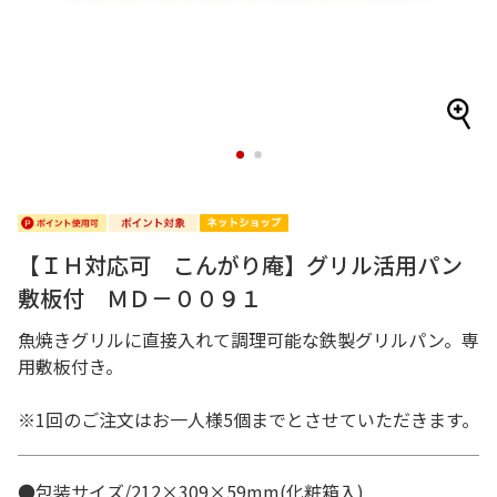
1
2
【ＩＨ対応可 こんがり庵】グリル活用パン
敷板付 ＭＤ－００９１
魚焼きグリルに直接入れて調理可能な鉄製グリルパン。専
用敷板付き。
※1回のご注文はお一人様5個までとさせていただきます。
●包装サイズ/212×309×59mm(化粧箱入)