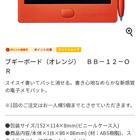
ブギーボード（オレンジ） ＢＢ－１２－Ｏ
Ｒ
スイスイ書いてパッと消せる。書き心地なめらかな新感覚
の電子メモパット。
※1回のご注文はお一人様5個までとさせていただきます。
●包装サイズ/152×114×8mm(ビニールケース入)
●商品内容/本体×1(6×86×86mm) (材：ABS樹脂)、ス