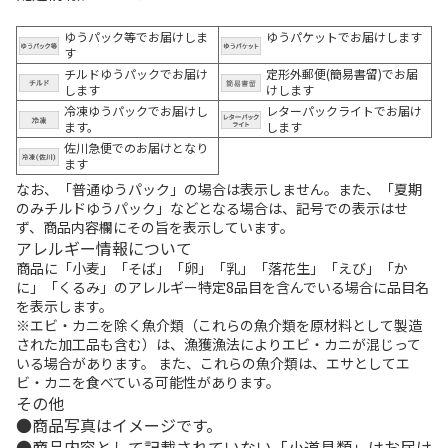
ゆうパック等でお届けしま
ゆうパケットでお届けします
す
チルドゆうパックでお届け
定形外郵便(簡易書留)でお届
します
けします
冷凍ゆうパックでお届けし
レターパックライトでお届け
ます。
します
佐川急便でのお届けとなり
ます
なお、「普通ゆうパック」の場合は表示しません。また、「夏期
のみチルドゆうパック」などとなる場合は、記号での表示はせ
ず、商品内容欄にその旨を表示しています。
アレルギー情報について
商品に「小麦」「そば」「卵」「乳」「落花生」「えび」「か
に」「くるみ」のアレルギー特定8品目を含んでいる場合に品目名
を表示します。
※エビ・カニを除く魚介類（これらの魚介類を原材料として製造
された加工品も含む）は、漁獲漁法によりエビ・カニが混じって
いる場合があります。 また、これらの魚介類は、エサとしてエ
ビ・カニを食べている可能性があります。
その他
商品写真はイメージです。
商品内容として記載されていない「小道具類」はお届け