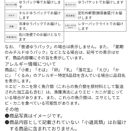
ゆうパック等でお届けしま
ゆうパケットでお届けします
す
チルドゆうパックでお届け
定形外郵便(簡易書留)でお届
します
けします
冷凍ゆうパックでお届けし
レターパックライトでお届け
ます。
します
佐川急便でのお届けとなり
ます
なお、「普通ゆうパック」の場合は表示しません。また、「夏期
のみチルドゆうパック」などとなる場合は、記号での表示はせ
ず、商品内容欄にその旨を表示しています。
アレルギー情報について
商品に「小麦」「そば」「卵」「乳」「落花生」「えび」「か
に」「くるみ」のアレルギー特定8品目を含んでいる場合に品目名
を表示します。
※エビ・カニを除く魚介類（これらの魚介類を原材料として製造
された加工品も含む）は、漁獲漁法によりエビ・カニが混じって
いる場合があります。 また、これらの魚介類は、エサとしてエ
ビ・カニを食べている可能性があります。
その他
商品写真はイメージです。
商品内容として記載されていない「小道具類」はお届け
する商品に含まれておりません。