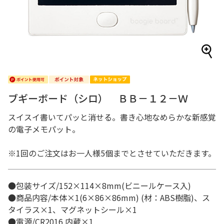
ブギーボード（シロ） ＢＢ－１２－Ｗ
スイスイ書いてパッと消せる。書き心地なめらかな新感覚
の電子メモパット。
※1回のご注文はお一人様5個までとさせていただきます。
●包装サイズ/152×114×8mm(ビニールケース入)
●商品内容/本体×1(6×86×86mm) (材：ABS樹脂)、ス
タイラス×1、マグネットシール×1
●電源/CR2016 内蔵×1