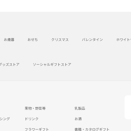
お歳暮
おせち
クリスマス
バレンタイン
ホワイト
グッズストア
ソーシャルギフトストア
果物・野菜等
乳製品
シング
ドリンク
お酒
フラワーギフト
書籍・カタログギフト