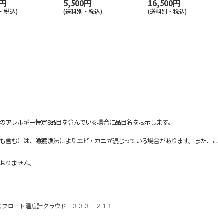
0円
5,500円
16,500円
・税込)
(送料別・税込)
(送料別・税込)
のアレルギー特定8品目を含んでいる場合に品目名を表示します。
も含む）は、漁獲漁法によりエビ・カニが混じっている場合があります。また、こ
おりません。
スフロート温度計クラウド ３３３－２１１