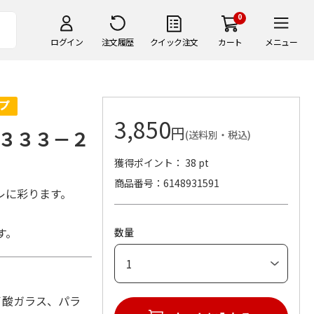
0
ログイン
注文履歴
クイック注文
カート
メニュー
3,850
円
３３３－２
(送料別・税込)
獲得ポイント： 38 pt
商品番号
6148931591
レに彩ります。
す。
数量
ケイ酸ガラス、パラ