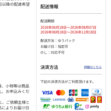
日以降の配達希望
配送情報
配送期間
ス 大
MLB ドジャース 大
ドジャース 大谷翔
MLB ドジャース 大
由伸・
谷翔平 2026 NL 3・
平 日本人最多53試
谷翔平 2026 NL 3・
2026年06月18日～2026年08月07日
日本人
…
4月投手
…
合連続出塁記念 シ
4月投手
…
2026年08月18日～2026年12月18日
ル
…
17,000円
17,000円
8,500円
配送方法
ゆうパック
(送料・税込)
(送料・税込)
(送料・税込)
お届け日
指定可
のし
対応不可
決済方法
詳細はこちら
下記の決済方法がご利用頂けます。
器、小物等は商品
上、お申込みくだ
た、ご依頼主様と
品によりお届け日