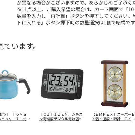
が異なる場合がございますので、あらかじめご了承く
※11点以上、ご購入希望の場合は、カート画面で「10
数量を入力し「再計算」ボタンを押下してください。
トに入れる」ボタン押下時の数量選択は1個で結構です
見ています。
対応可 ＴｏＭａ
【ＣＩＴＩＺＥＮ】シチズ
【ＥＭＰＥＸ】スーパーＥ
ｏＭａｙ ＩＨ対応
ン高精度デジタル電波温湿
Ｘ温・湿度・時計 ＥＸ－
ポット
…
度計（黒）
…
７４２