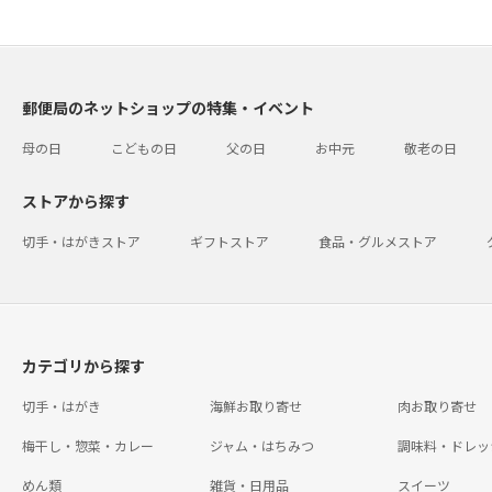
郵便局のネットショップの特集・イベント
母の日
こどもの日
父の日
お中元
敬老の日
ストアから探す
切手・はがきストア
ギフトストア
食品・グルメストア
カテゴリから探す
切手・はがき
海鮮お取り寄せ
肉お取り寄せ
梅干し・惣菜・カレー
ジャム・はちみつ
調味料・ドレッ
めん類
雑貨・日用品
スイーツ