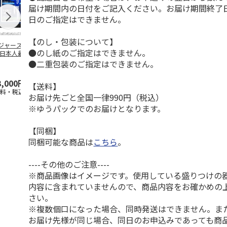
届け期間内の日付をご記入ください。お届け期間終了
日のご指定はできません。
【のし・包装について】
ジャース 大谷翔
MLB ドジャース 大
ドジャース 大谷翔
MLB ドジャー
●のし紙のご指定はできません。
 日本人最多53試
谷翔平 2026 NL 3・
平 日本人最多53試
谷翔平・山本
連続出塁記念 ダ
4月投手
…
合連続出塁記念 コ
佐々木朗希 
●二重包装のご指定はできません。
…
イ
…
3,000円
33,000円
9,900円
8,500円
【送料】
送料・税込)
(送料・税込)
(送料・税込)
(送料・税込)
お届け先ごと全国一律990円（税込）
※ゆうパックでのお届けとなります。
【同梱】
同梱可能な商品は
こちら
。
----その他のご注意----
※商品画像はイメージです。使用している盛りつけの
内容に含まれていませんので、商品内容をお確かめの
さい。
※複数個口になった場合、同時発送はできません。ま
お届け先様が同じ場合、同日のお申込みであっても商