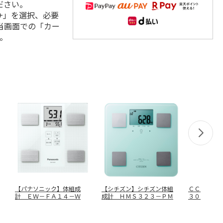
ださい。
+」を選択、必要
当画面での「カー
。
【パナソニック】体組成
【シチズン】シチズン体組
ＣＣパウダ
計 ＥＷ－ＦＡ１４－Ｗ
成計 ＨＭＳ３２３－ＰＭ
３００ｍｌ
ＣＣ－３