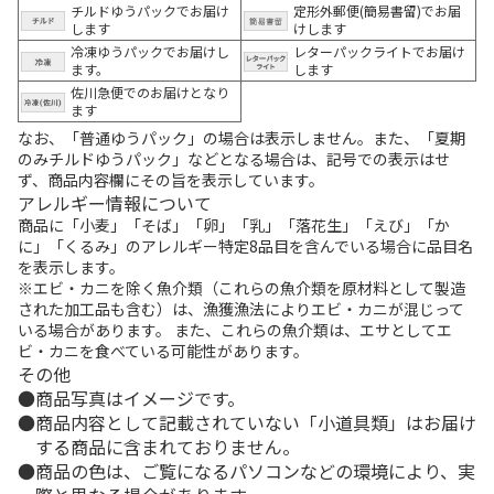
チルドゆうパックでお届け
定形外郵便(簡易書留)でお届
します
けします
冷凍ゆうパックでお届けし
レターパックライトでお届け
ます。
します
佐川急便でのお届けとなり
ます
なお、「普通ゆうパック」の場合は表示しません。また、「夏期
のみチルドゆうパック」などとなる場合は、記号での表示はせ
ず、商品内容欄にその旨を表示しています。
アレルギー情報について
商品に「小麦」「そば」「卵」「乳」「落花生」「えび」「か
に」「くるみ」のアレルギー特定8品目を含んでいる場合に品目名
を表示します。
※エビ・カニを除く魚介類（これらの魚介類を原材料として製造
された加工品も含む）は、漁獲漁法によりエビ・カニが混じって
いる場合があります。 また、これらの魚介類は、エサとしてエ
ビ・カニを食べている可能性があります。
その他
商品写真はイメージです。
商品内容として記載されていない「小道具類」はお届け
する商品に含まれておりません。
商品の色は、ご覧になるパソコンなどの環境により、実