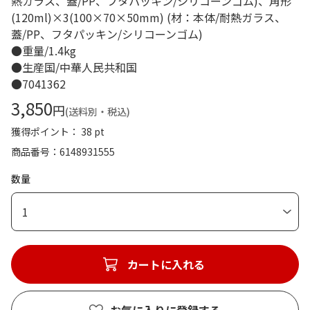
熱ガラス、蓋/PP、フタパッキン/シリコーンゴム)、角形
(120ml)×3(100×70×50mm) (材：本体/耐熱ガラス、
蓋/PP、フタパッキン/シリコーンゴム)
●重量/1.4kg
●生産国/中華人民共和国
●7041362
3,850
円
(送料別・税込)
獲得ポイント： 38 pt
商品番号
6148931555
数量
1
カートに入れる