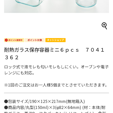
耐熱ガラス保存容器ミニ６ｐｃｓ ７０４１
３６２
ロック式で液モレも匂いモレもしにくい。オーブンや電子
レンジにも対応。
※1回のご注文はお一人様5個までとさせていただきます。
●包装サイズ/190×125×217mm(無地箱入)
●商品内容/丸型(150ml)×3(φ82×64mm) (材：本体/耐