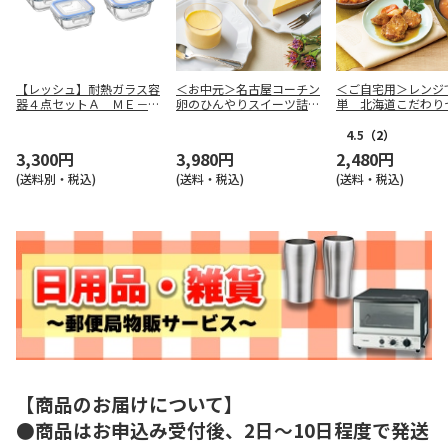
【レッシュ】耐熱ガラス容
＜お中元＞名古屋コーチン
＜ご自宅用＞レンジ
器４点セットＡ ＭＥ－７
卵のひんやりスイーツ詰合
単 北海道こだわり
３９７
せ
4.5
（2）
3,300円
3,980円
2,480円
(送料別・税込)
(送料・税込)
(送料・税込)
【商品のお届けについて】
●商品はお申込み受付後、2日～10日程度で発送