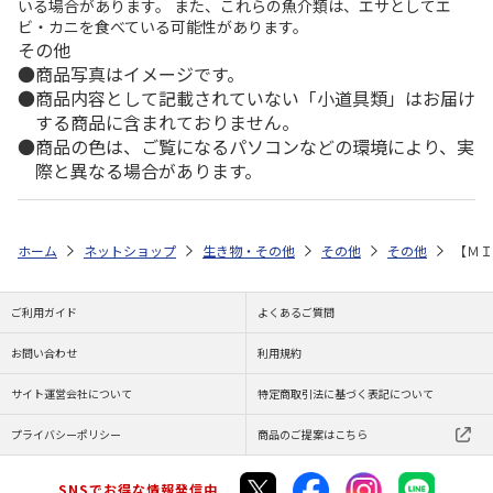
いる場合があります。 また、これらの魚介類は、エサとしてエ
ビ・カニを食べている可能性があります。
その他
商品写真はイメージです。
商品内容として記載されていない「小道具類」はお届け
する商品に含まれておりません。
商品の色は、ご覧になるパソコンなどの環境により、実
際と異なる場合があります。
ホーム
ネットショップ
生き物・その他
その他
その他
【ＭＩ
ご利用ガイド
よくあるご質問
お問い合わせ
利用規約
サイト運営会社について
特定商取引法に基づく表記について
プライバシーポリシー
商品のご提案はこちら
SNSでお得な情報発信中