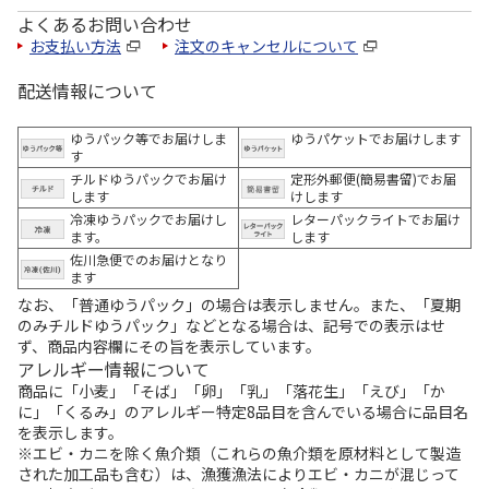
よくあるお問い合わせ
お支払い方法
注文のキャンセルについて
配送情報について
ゆうパック等でお届けしま
ゆうパケットでお届けします
す
チルドゆうパックでお届け
定形外郵便(簡易書留)でお届
します
けします
冷凍ゆうパックでお届けし
レターパックライトでお届け
ます。
します
佐川急便でのお届けとなり
ます
なお、「普通ゆうパック」の場合は表示しません。また、「夏期
のみチルドゆうパック」などとなる場合は、記号での表示はせ
ず、商品内容欄にその旨を表示しています。
アレルギー情報について
商品に「小麦」「そば」「卵」「乳」「落花生」「えび」「か
に」「くるみ」のアレルギー特定8品目を含んでいる場合に品目名
を表示します。
※エビ・カニを除く魚介類（これらの魚介類を原材料として製造
された加工品も含む）は、漁獲漁法によりエビ・カニが混じって