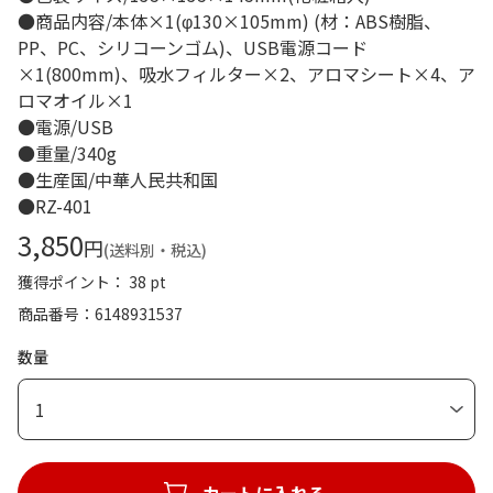
●商品内容/本体×1(φ130×105mm) (材：ABS樹脂、
PP、PC、シリコーンゴム)、USB電源コード
×1(800mm)、吸水フィルター×2、アロマシート×4、ア
ロマオイル×1
●電源/USB
●重量/340g
●生産国/中華人民共和国
●RZ-401
3,850
円
(送料別・税込)
獲得ポイント： 38 pt
商品番号
6148931537
数量
1