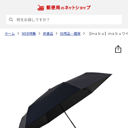
ホーム
WEB特集
非食品
日用品・雑貨
【ｍａｂｕ】ｍａｂｕワ