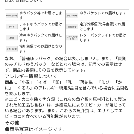
ゆうパック等でお届けしま
ゆうパケットでお届けします
す
チルドゆうパックでお届け
定形外郵便(簡易書留)でお届
します
けします
冷凍ゆうパックでお届けし
レターパックライトでお届け
ます。
します
佐川急便でのお届けとなり
ます
なお、「普通ゆうパック」の場合は表示しません。また、「夏期
のみチルドゆうパック」などとなる場合は、記号での表示はせ
ず、商品内容欄にその旨を表示しています。
アレルギー情報について
商品に「小麦」「そば」「卵」「乳」「落花生」「えび」「か
に」「くるみ」のアレルギー特定8品目を含んでいる場合に品目名
を表示します。
※エビ・カニを除く魚介類（これらの魚介類を原材料として製造
された加工品も含む）は、漁獲漁法によりエビ・カニが混じって
いる場合があります。 また、これらの魚介類は、エサとしてエ
ビ・カニを食べている可能性があります。
その他
商品写真はイメージです。