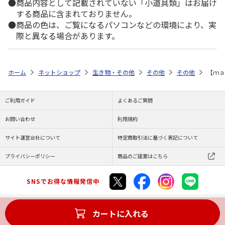
商品内容として記載されていない「小道具類」はお届け
する商品に含まれておりません。
商品の色は、ご覧になるパソコンなどの環境により、実
際と異なる場合があります。
ホーム
ネットショップ
生き物・その他
その他
その他
【ｍａ
ご利用ガイド
よくあるご質問
お問い合わせ
利用規約
サイト運営会社について
特定商取引法に基づく表記について
プライバシーポリシー
商品のご提案はこちら
SNSでお得な情報発信中
カートに入れる
Copyright (C) JAPAN POST Co.,Ltd. All Rights Reserved.