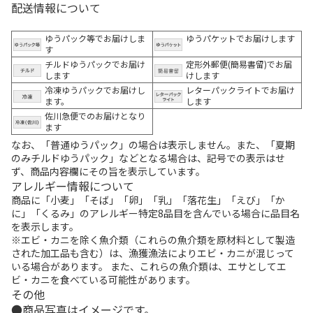
配送情報について
ゆうパック等でお届けしま
ゆうパケットでお届けします
す
チルドゆうパックでお届け
定形外郵便(簡易書留)でお届
します
けします
冷凍ゆうパックでお届けし
レターパックライトでお届け
ます。
します
佐川急便でのお届けとなり
ます
なお、「普通ゆうパック」の場合は表示しません。また、「夏期
のみチルドゆうパック」などとなる場合は、記号での表示はせ
ず、商品内容欄にその旨を表示しています。
アレルギー情報について
商品に「小麦」「そば」「卵」「乳」「落花生」「えび」「か
に」「くるみ」のアレルギー特定8品目を含んでいる場合に品目名
を表示します。
※エビ・カニを除く魚介類（これらの魚介類を原材料として製造
された加工品も含む）は、漁獲漁法によりエビ・カニが混じって
いる場合があります。 また、これらの魚介類は、エサとしてエ
ビ・カニを食べている可能性があります。
その他
商品写真はイメージです。