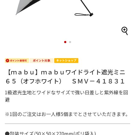
1
2
【ｍａｂｕ】ｍａｂｕワイドライト遮光ミニ
６５（オフホワイト） ＳＭＶ－４１８３１
1級遮光生地とワイドなサイズで強い日差しと紫外線を回
避
※1回のご注文はお一人様5個までとさせていただきます。
●包装サイズ/50×50×270mm(ポリ袋入)