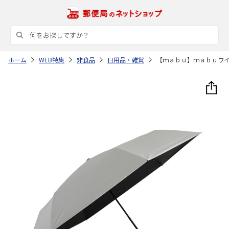
ホーム
WEB特集
非食品
日用品・雑貨
【ｍａｂｕ】ｍａｂｕワ