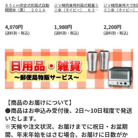
６５ｃｍ安全式耐風式自動
ＵＶ晴雨兼用耐風式軽量ミ
ＵＶ晴雨兼用大寸耐
開閉傘（黒） ２０１４
ニ傘（ネイビー） ６３３
ミニ傘（ネイビー）
７
３９
4,070円
1,980円
2,200円
(送料別・税込)
(送料別・税込)
(送料別・税込)
【商品のお届けについて】
●商品はお申込み受付後、2日～10日程度で発送
いたします。
※天候や注文状況、お届けまでに祝日・お盆期
間、年末年始をはさむ場合、お届けに日数がか