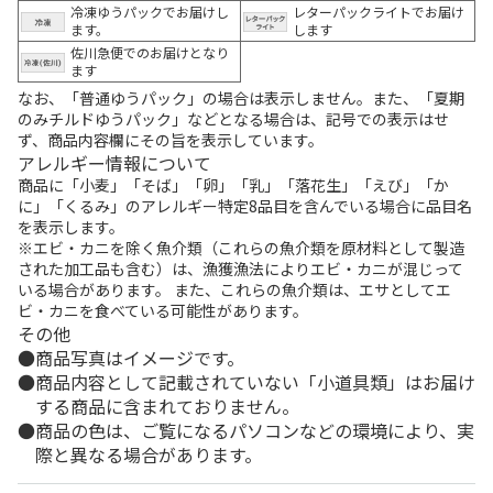
冷凍ゆうパックでお届けし
レターパックライトでお届け
ます。
します
佐川急便でのお届けとなり
ます
なお、「普通ゆうパック」の場合は表示しません。また、「夏期
のみチルドゆうパック」などとなる場合は、記号での表示はせ
ず、商品内容欄にその旨を表示しています。
アレルギー情報について
商品に「小麦」「そば」「卵」「乳」「落花生」「えび」「か
に」「くるみ」のアレルギー特定8品目を含んでいる場合に品目名
を表示します。
※エビ・カニを除く魚介類（これらの魚介類を原材料として製造
された加工品も含む）は、漁獲漁法によりエビ・カニが混じって
いる場合があります。 また、これらの魚介類は、エサとしてエ
ビ・カニを食べている可能性があります。
その他
商品写真はイメージです。
商品内容として記載されていない「小道具類」はお届け
する商品に含まれておりません。
商品の色は、ご覧になるパソコンなどの環境により、実
際と異なる場合があります。