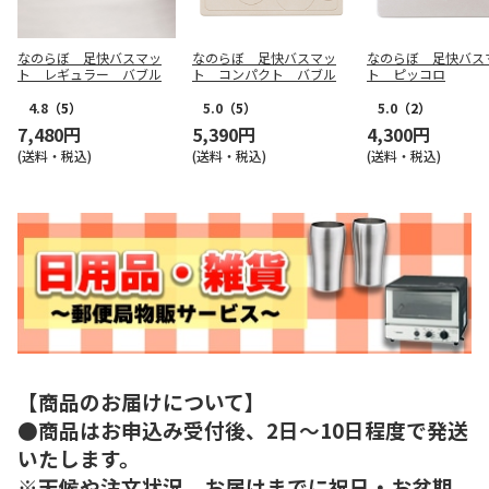
なのらぼ 足快バスマッ
なのらぼ 足快バスマッ
なのらぼ 足快バス
ト レギュラー バブル
ト コンパクト バブル
ト ピッコロ
4.8
（5）
5.0
（5）
5.0
（2）
7,480円
5,390円
4,300円
(送料・税込)
(送料・税込)
(送料・税込)
【商品のお届けについて】
●商品はお申込み受付後、2日～10日程度で発送
いたします。
※天候や注文状況、お届けまでに祝日・お盆期