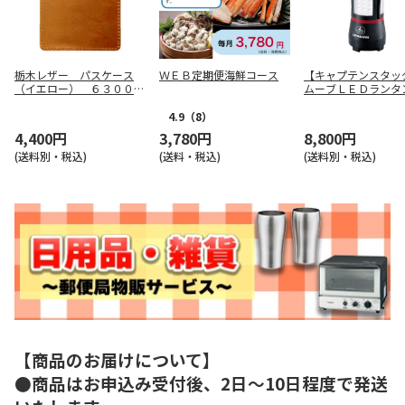
栃木レザー パスケース
ＷＥＢ定期便海鮮コース
【キャプテンスタッ
（イエロー） ６３０００
ムーブＬＥＤランタ
８－６０
Ｘ ＵＫ－４００４
4.9
（8）
4,400円
3,780円
8,800円
(送料別・税込)
(送料・税込)
(送料別・税込)
【商品のお届けについて】
●商品はお申込み受付後、2日～10日程度で発送