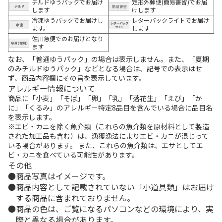
チルドゆうパックでお届け
定形外郵便(簡易書留)でお届
します
けします
冷凍ゆうパックでお届けし
レターパックライトでお届け
ます。
します
佐川急便でのお届けとなり
ます
なお、「普通ゆうパック」の場合は表示しません。また、「夏期
のみチルドゆうパック」などとなる場合は、記号での表示はせ
ず、商品内容欄にその旨を表示しています。
アレルギー情報について
商品に「小麦」「そば」「卵」「乳」「落花生」「えび」「か
に」「くるみ」のアレルギー特定8品目を含んでいる場合に品目名
を表示します。
※エビ・カニを除く魚介類（これらの魚介類を原材料として製造
された加工品も含む）は、漁獲漁法によりエビ・カニが混じって
いる場合があります。 また、これらの魚介類は、エサとしてエ
ビ・カニを食べている可能性があります。
その他
商品写真はイメージです。
商品内容として記載されていない「小道具類」はお届け
する商品に含まれておりません。
商品の色は、ご覧になるパソコンなどの環境により、実
際と異なる場合があります。