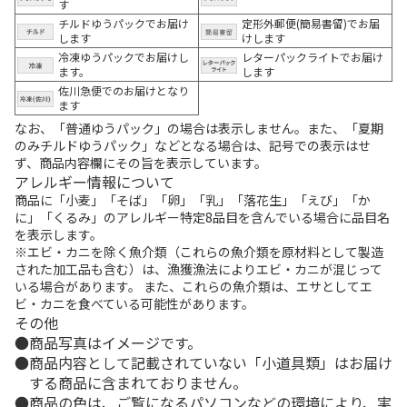
す
チルドゆうパックでお届け
定形外郵便(簡易書留)でお届
します
けします
冷凍ゆうパックでお届けし
レターパックライトでお届け
ます。
します
佐川急便でのお届けとなり
ます
なお、「普通ゆうパック」の場合は表示しません。また、「夏期
のみチルドゆうパック」などとなる場合は、記号での表示はせ
ず、商品内容欄にその旨を表示しています。
アレルギー情報について
商品に「小麦」「そば」「卵」「乳」「落花生」「えび」「か
に」「くるみ」のアレルギー特定8品目を含んでいる場合に品目名
を表示します。
※エビ・カニを除く魚介類（これらの魚介類を原材料として製造
された加工品も含む）は、漁獲漁法によりエビ・カニが混じって
いる場合があります。 また、これらの魚介類は、エサとしてエ
ビ・カニを食べている可能性があります。
その他
商品写真はイメージです。
商品内容として記載されていない「小道具類」はお届け
する商品に含まれておりません。
商品の色は、ご覧になるパソコンなどの環境により、実