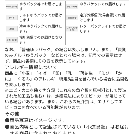
ゆうパック等でお届けしま
ゆうパケットでお届けします
す
チルドゆうパックでお届け
定形外郵便(簡易書留)でお届
します
けします
冷凍ゆうパックでお届けし
レターパックライトでお届け
ます。
します
佐川急便でのお届けとなり
ます
なお、「普通ゆうパック」の場合は表示しません。また、「夏期
のみチルドゆうパック」などとなる場合は、記号での表示はせ
ず、商品内容欄にその旨を表示しています。
アレルギー情報について
商品に「小麦」「そば」「卵」「乳」「落花生」「えび」「か
に」「くるみ」のアレルギー特定8品目を含んでいる場合に品目名
を表示します。
※エビ・カニを除く魚介類（これらの魚介類を原材料として製造
された加工品も含む）は、漁獲漁法によりエビ・カニが混じって
いる場合があります。 また、これらの魚介類は、エサとしてエ
ビ・カニを食べている可能性があります。
その他
商品写真はイメージです。
商品内容として記載されていない「小道具類」はお届け
する商品に含まれておりません。