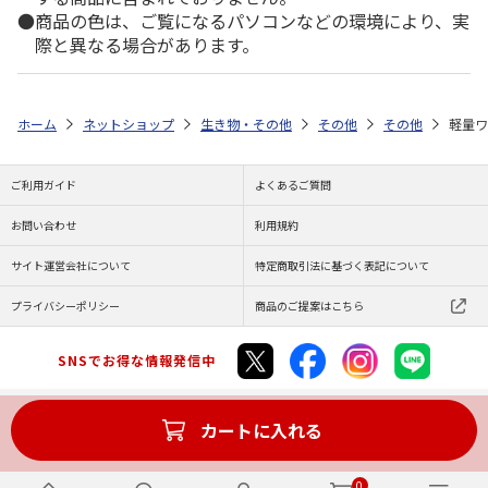
商品の色は、ご覧になるパソコンなどの環境により、実
際と異なる場合があります。
ホーム
ネットショップ
生き物・その他
その他
その他
軽量ワ
ご利用ガイド
よくあるご質問
お問い合わせ
利用規約
サイト運営会社について
特定商取引法に基づく表記について
プライバシーポリシー
商品のご提案はこちら
SNSでお得な情報発信中
カートに入れる
Copyright (C) JAPAN POST Co.,Ltd. All Rights Reserved.
0